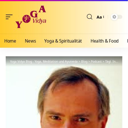
Aa
Größenänderun
Home
News
Yoga & Spiritualität
Health & Food
Yoga Vidya Blog - Yoga, Meditation und Ayurveda
>
Blog
>
Podcast
>
Tägl. Inspiration