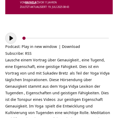
VON
RAFAELA
VOR 11 JAHREN
ZULETZT AKTUALISIERT: 19. JULI 2025 08:43
Audio-
Player
Podcast:
Play in new window
|
Download
Subscribe:
RSS
Lausche einem Vortrag über
Genauigkeit
, eine Tugend,
eine Eigenschaft, eine geistige Fähigkeit. Dies ist ein
Vortrag von und mit
Sukadev Bretz
als Teil der
Yoga Vidya
täglichen Inspirationen
. Diese Hörsendung über
Genauigkeit stammt aus dem Yoga Vidya Lexikon der
Tugenden
, Eigenschaften und geistigen Fähigkeiten. Dies
ist die Tonspur eines
Videos
zur geistigen Eigenschaft
Genauigkeit. Im
Yoga
spielt die Entwicklung und
Kultivierung von Tugenden eine wichtige Rolle. Meditation