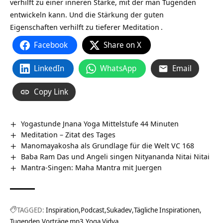
verhilft zu einer inneren Stärke, mit der man Tugenden
entwickeln kann. Und die Stärkung der guten
Eigenschaften verhilft zu tieferer
Meditation
.
Facebook
Share on X
LinkedIn
WhatsApp
Email
Copy Link
Yogastunde Jnana Yoga Mittelstufe 44 Minuten
Meditation – Zitat des Tages
Manomayakosha als Grundlage für die Welt VC 168
Baba Ram Das und Angeli singen Nityananda Nitai Nitai
Mantra-Singen: Maha Mantra mit Juergen
TAGGED:
Inspiration
Podcast
Sukadev
Tägliche Inspirationen
Tugenden
Vorträge mp3
Yoga Vidya