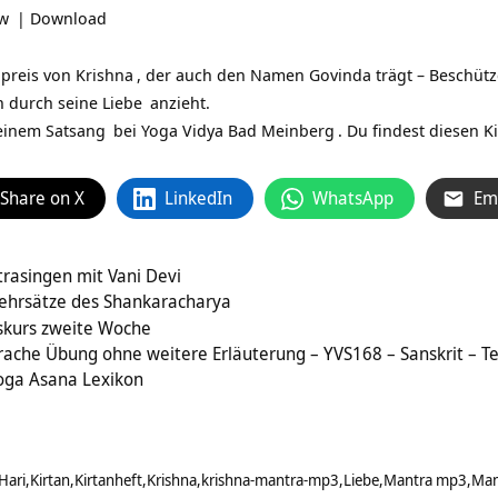
ow
|
Download
bpreis von
Krishna
, der auch den Namen Govinda trägt – Beschütze
en durch seine
Liebe
anzieht.
 einem
Satsang
bei
Yoga Vidya Bad Meinberg
. Du findest diesen 
Share on X
LinkedIn
WhatsApp
Em
asingen mit Vani Devi
ehrsätze des Shankaracharya
onskurs zweite Woche
rache Übung ohne weitere Erläuterung – YVS168 – Sanskrit – Te
Yoga Asana Lexikon
Hari
Kirtan
Kirtanheft
Krishna
krishna-mantra-mp3
Liebe
Mantra mp3
Man