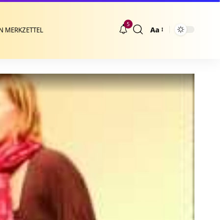
5
Aa
N MERKZETTEL
Größenänderung