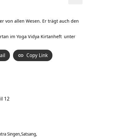
Pfeiltasten
Hoch/Runter
benutzen,
r von allen Wesen. Er trägt auch den
um
die
Kirtan im Yoga Vidya
Kirtanheft
unter
Lautstärke
zu
ail
Copy Link
regeln.
il 12
tra Singen
Satsang