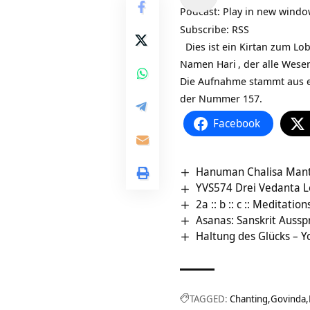
Player
Podcast:
Play in new wind
Subscribe:
RSS
Dies ist ein Kirtan zum Lo
Namen
Hari
, der alle Wes
Die Aufnahme stammt aus
der Nummer 157.
Facebook
Hanuman Chalisa Mantr
YVS574 Drei Vedanta L
2a :: b :: c :: Meditati
Asanas: Sanskrit Aussp
Haltung des Glücks – 
TAGGED:
Chanting
Govinda