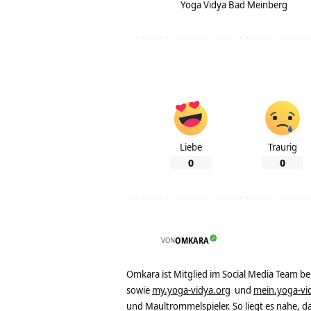
Yoga Vidya Bad Meinberg
Liebe
Traurig
0
0
VON
OMKARA
Omkara ist Mitglied im Social Media Team b
sowie
my.yoga-vidya.org
und
mein.yoga-vi
und Maultrommelspieler. So liegt es nahe, 