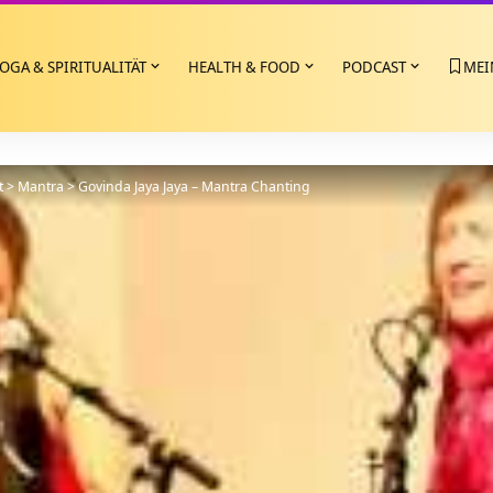
OGA & SPIRITUALITÄT
HEALTH & FOOD
PODCAST
MEI
t
>
Mantra
>
Govinda Jaya Jaya – Mantra Chanting