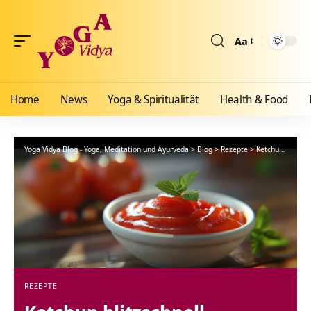
Aa
Größenänderun
Home
News
Yoga & Spiritualität
Health & Food
Yoga Vidya Blog - Yoga, Meditation und Ayurveda
>
Blog
>
Rezepte
>
Ketchup blitzschnell selbstgemacht
REZEPTE