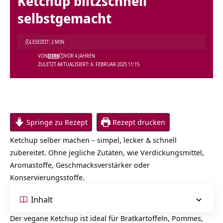
Ketchup blitzschnell
selbstgemacht
LESEZEIT: 2 MIN
VON
DIRK
VOR 4 JAHREN
ZULETZT AKTUALISIERT: 6. FEBRUAR 2025 11:15
Springe zu Rezept
Rezept drucken
Ketchup selber machen – simpel, lecker & schnell
zubereitet. Ohne jegliche Zutaten, wie Verdickungsmittel,
Aromastoffe, Geschmacksverstärker oder
Konservierungsstoffe.
Inhalt
Der vegane Ketchup ist ideal für Bratkartoffeln, Pommes,