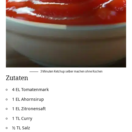
3 Minuten Ketchup selber machen ohne Kochen
Zutaten
4 EL Tomatenmark
1 EL Ahornsirup
1 EL Zitronensaft
1 TL Curry
½ TL Salz