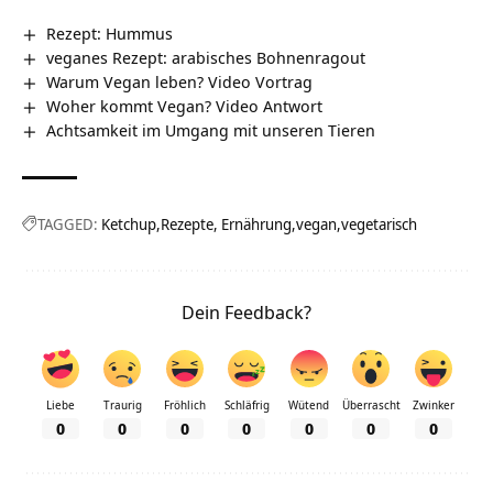
Rezept: Hummus
veganes Rezept: arabisches Bohnenragout
Warum Vegan leben? Video Vortrag
Woher kommt Vegan? Video Antwort
Achtsamkeit im Umgang mit unseren Tieren
TAGGED:
Ketchup
Rezepte, Ernährung
vegan
vegetarisch
Dein Feedback?
Liebe
Traurig
Fröhlich
Schläfrig
Wütend
Überrascht
Zwinker
0
0
0
0
0
0
0