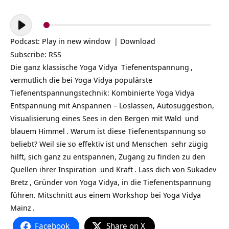
Audio-
Player
Podcast:
Play in new window
|
Download
Subscribe:
RSS
Die ganz klassische
Yoga Vidya
Tiefenentspannung
,
vermutlich die bei Yoga Vidya populärste
Tiefenentspannungstechnik: Kombinierte Yoga Vidya
Entspannung mit Anspannen – Loslassen, Autosuggestion,
Visualisierung eines Sees in den Bergen mit
Wald
und
blauem
Himmel
. Warum ist diese Tiefenentspannung so
beliebt? Weil sie so effektiv ist und
Menschen
sehr zügig
hilft, sich ganz zu entspannen, Zugang zu finden zu den
Quellen ihrer
Inspiration
und
Kraft
. Lass dich von
Sukadev
Bretz
, Gründer von Yoga Vidya, in die Tiefenentspannung
führen. Mitschnitt aus einem Workshop bei
Yoga Vidya
Mainz
.
Facebook
Share on X