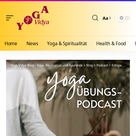
Aa
Größenänderun
Home
News
Yoga & Spiritualität
Health & Food
Yoga Vidya Blog - Yoga, Meditation und Ayurveda
>
Blog
>
Podcast
>
Entspannung
>