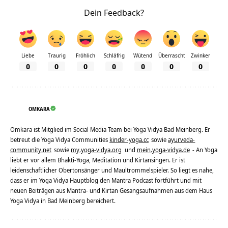
Dein Feedback?
Liebe
Traurig
Fröhlich
Schläfrig
Wütend
Überrascht
Zwinker
0
0
0
0
0
0
0
OMKARA
Omkara ist Mitglied im Social Media Team bei Yoga Vidya Bad Meinberg. Er
betreut die Yoga Vidya Communities
kinder-yoga.cc
sowie
ayurveda-
community.net
sowie
my.yoga-vidya.org
und
mein.yoga-vidya.de
- An Yoga
liebt er vor allem Bhakti-Yoga, Meditation und Kirtansingen. Er ist
leidenschaftlicher Obertonsänger und Maultrommelspieler. So liegt es nahe,
dass er im Yoga Vidya Hauptblog den Mantra Podcast fortführt und mit
neuen Beiträgen aus Mantra- und Kirtan Gesangsaufnahmen aus dem Haus
Yoga Vidya in Bad Meinberg bereichert.