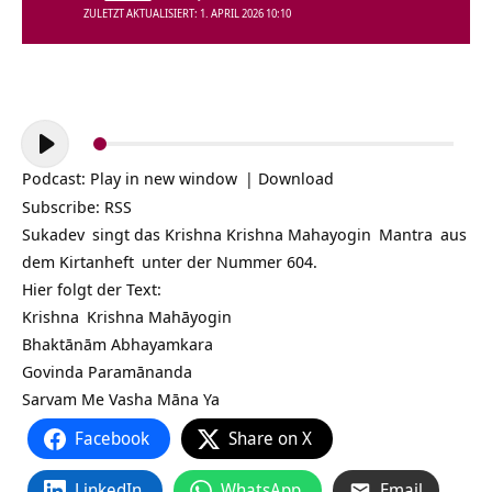
ZULETZT AKTUALISIERT: 1. APRIL 2026 10:10
Audio-
Player
Podcast:
Play in new window
|
Download
Subscribe:
RSS
Sukadev
singt das
Krishna Krishna Mahayogin
Mantra
aus
dem
Kirtanheft
unter der Nummer 604.
Hier folgt der Text:
Krishna
Krishna Mahāyogin
Bhaktānām Abhayamkara
Govinda Paramānanda
Sarvam Me Vasha Māna Ya
Facebook
Share on X
LinkedIn
WhatsApp
Email