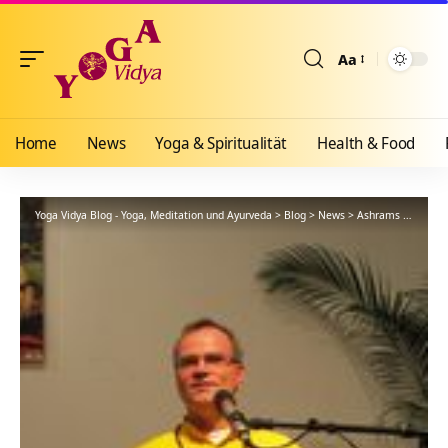
Aa
Größenänderun
Home
News
Yoga & Spiritualität
Health & Food
Yoga Vidya Blog - Yoga, Meditation und Ayurveda
>
Blog
>
News
>
Ashrams
>
Bad Me