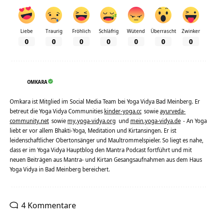
Liebe
Traurig
Fröhlich
Schläfrig
Wütend
Überrascht
Zwinker
0
0
0
0
0
0
0
OMKARA
Omkara ist Mitglied im Social Media Team bei Yoga Vidya Bad Meinberg. Er
betreut die Yoga Vidya Communities
kinder-yoga.cc
sowie
ayurveda-
community.net
sowie
my.yoga-vidya.org
und
mein.yoga-vidya.de
- An Yoga
liebt er vor allem Bhakti-Yoga, Meditation und Kirtansingen. Er ist
leidenschaftlicher Obertonsänger und Maultrommelspieler. So liegt es nahe,
dass er im Yoga Vidya Hauptblog den Mantra Podcast fortführt und mit
neuen Beiträgen aus Mantra- und Kirtan Gesangsaufnahmen aus dem Haus
Yoga Vidya in Bad Meinberg bereichert.
4 Kommentare