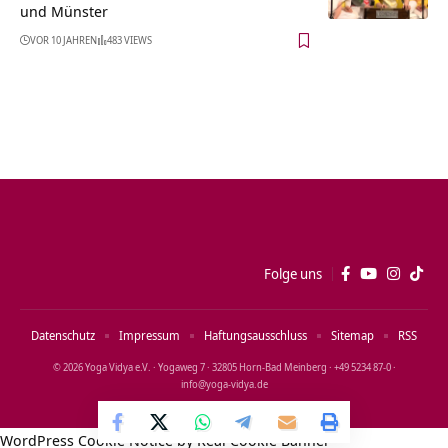
und Münster
VOR 10 JAHREN
483 VIEWS
Folge uns
Datenschutz
Impressum
Haftungsausschluss
Sitemap
RSS
© 2026 Yoga Vidya e.V. · Yogaweg 7 · 32805 Horn‑Bad Meinberg · +49 5234 87‑0 ·
info@yoga‑vidya.de
WordPress Cookie Notice by Real Cookie Banner