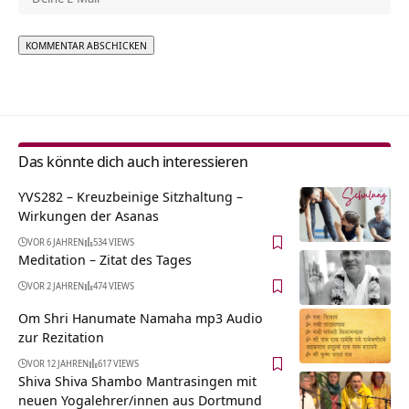
Alternative:
Das könnte dich auch interessieren
YVS282 – Kreuzbeinige Sitzhaltung –
Wirkungen der Asanas
VOR 6 JAHREN
534 VIEWS
Meditation – Zitat des Tages
VOR 2 JAHREN
474 VIEWS
Om Shri Hanumate Namaha mp3 Audio
zur Rezitation
VOR 12 JAHREN
617 VIEWS
Shiva Shiva Shambo Mantrasingen mit
neuen Yogalehrer/innen aus Dortmund