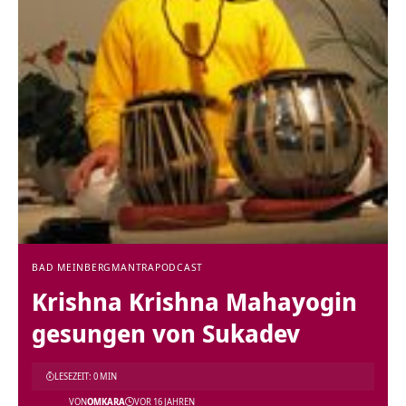
BAD MEINBERG
MANTRA
PODCAST
Krishna Krishna Mahayogin
gesungen von Sukadev
LESEZEIT: 0 MIN
VON
OMKARA
VOR 16 JAHREN