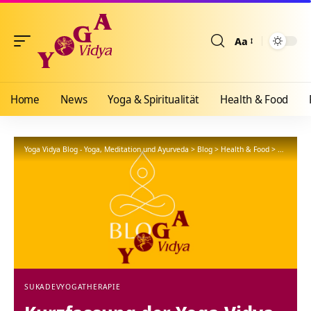
Aa
Größenänderun
Home
News
Yoga & Spiritualität
Health & Food
Yoga Vidya Blog - Yoga, Meditation und Ayurveda
>
Blog
>
Health & Food
>
Yogathera
SUKADEV
YOGATHERAPIE