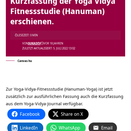
Kurzfassung der Yoga Vidya
Fitnessstudie (Hanuman)
erschienen.
LESEZEIT: 0 MIN
VON
SUKADEV
VOR 18 JAHREN
ZULETZT AKTUALISIERT: 5. JULI 2022 13:02
Canvas hu
Zur Yoga-Vidya-Fitnessstudie (Hanuman-Yoga) ist jetzt
zusätzlich zur ausführlichen Fassung auch die Kurzfassung
aus dem Yoga-Vidya-Journal verfügbar.
Facebook
Share on X
LinkedIn
WhatsApp
Email