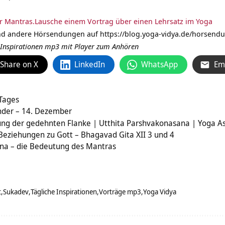
r Mantras.
Lausche einem Vortrag über einen Lehrsatz im Yoga
und andere Hörsendungen auf
https://blog.yoga-vidya.de/horsendu
n Inspirationen mp3 mit Player zum Anhören
Share on X
LinkedIn
WhatsApp
Em
 Tages
nder – 14. Dezember
lung der gedehnten Flanke | Utthita Parshvakonasana | Yoga A
 Beziehungen zu Gott – Bhagavad Gita XII 3 und 4
rna – die Bedeutung des Mantras
t
Sukadev
Tägliche Inspirationen
Vorträge mp3
Yoga Vidya