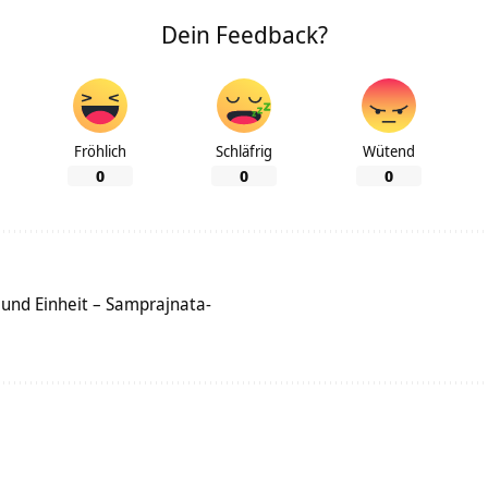
Dein Feedback?
Fröhlich
Schläfrig
Wütend
0
0
0
 und Einheit – Samprajnata-