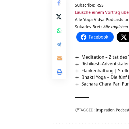
Subscribe:
RSS
Lausche einem Vortrag übe
Alle Yoga Vidya Podcasts 
Sukadev Bretz
Alle tägliche
Facebook
Meditation – Zitat des
Rishikesh-Adventskale
Flankenhaltung | Stel
Bhakti Yoga – Die fünf
Sachara Chara Pari Pu
TAGGED:
Inspiration
Podcas