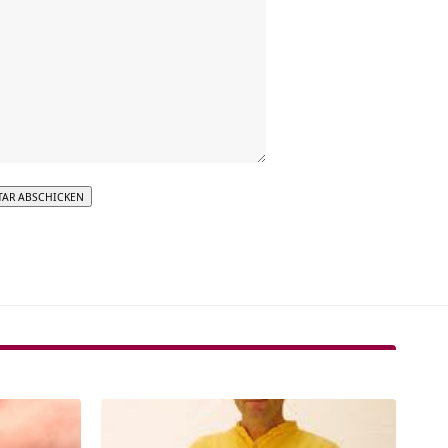
tive: