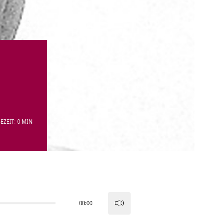
EZEIT: 0 MIN
00:00
Pfeiltasten