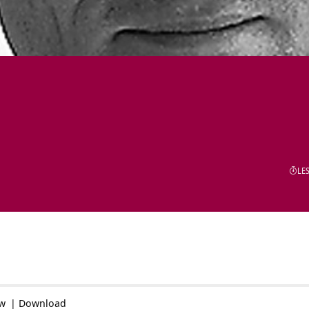
LES
ow
|
Download