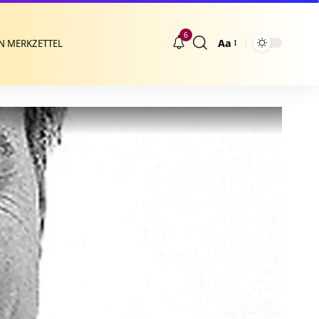
6
Aa
N MERKZETTEL
Größenänderung