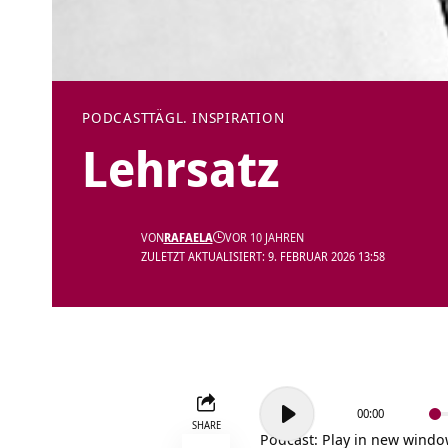
PODCAST
TÄGL. INSPIRATION
Lehrsatz
VON
RAFAELA
VOR 10 JAHREN
ZULETZT AKTUALISIERT: 9. FEBRUAR 2026 13:58
Audio-
00:00
Player
SHARE
Podcast:
Play in new wind