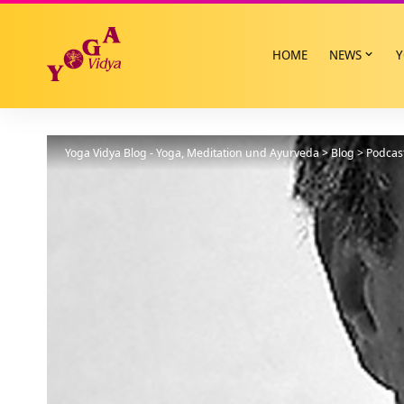
HOME
NEWS
Y
Yoga Vidya Blog - Yoga, Meditation und Ayurveda
>
Blog
>
Podcas