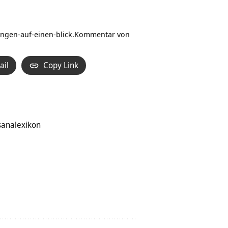
Hoch/Runter
benutzen,
um
ngen-auf-einen-blick
.Kommentar von
die
Lautstärke
ail
Copy Link
zu
regeln.
sanalexikon