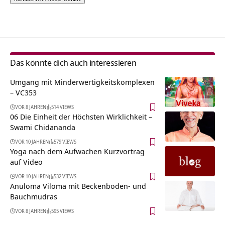
Alternative:
Das könnte dich auch interessieren
Umgang mit Minderwertigkeitskomplexen
– VC353
VOR 8 JAHREN
514 VIEWS
06 Die Einheit der Höchsten Wirklichkeit –
Swami Chidananda
VOR 10 JAHREN
579 VIEWS
Yoga nach dem Aufwachen Kurzvortrag
auf Video
VOR 10 JAHREN
532 VIEWS
Anuloma Viloma mit Beckenboden- und
Bauchmudras
VOR 8 JAHREN
595 VIEWS