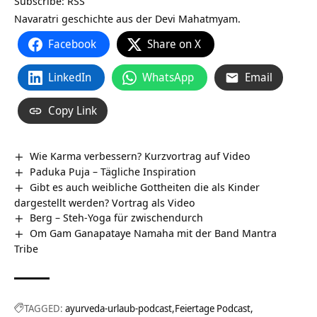
Subscribe:
RSS
Navaratri geschichte aus der Devi Mahatmyam.
Facebook
Share on X
LinkedIn
WhatsApp
Email
Copy Link
Wie Karma verbessern? Kurzvortrag auf Video
Paduka Puja – Tägliche Inspiration
Gibt es auch weibliche Gottheiten die als Kinder
dargestellt werden? Vortrag als Video
Berg – Steh-Yoga für zwischendurch
Om Gam Ganapataye Namaha mit der Band Mantra
Tribe
TAGGED:
ayurveda-urlaub-podcast
Feiertage Podcast