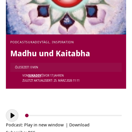
PODCAST
SUKADEV
TÄGL. INSPIRATION
Madhu und Kaitabha
LESEZEIT: 0 MIN
VON
SUKADEV
VOR 17 JAHREN
ZULETZT AKTUALISIERT: 25. MÄRZ 2026 11:11
Audio-
Player
Podcast:
Play in new window
|
Download