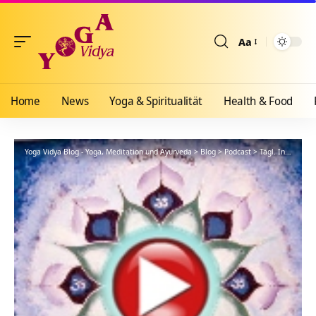
Aa
Größenänderun
Home
News
Yoga & Spiritualität
Health & Food
Yoga Vidya Blog - Yoga, Meditation und Ayurveda
>
Blog
>
Podcast
>
Tägl. Inspiration