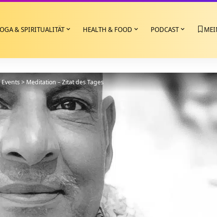
OGA & SPIRITUALITÄT
HEALTH & FOOD
PODCAST
MEI
>
Events
>
Meditation – Zitat des Tages