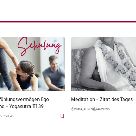
fühlungsvermögen Ego
Meditation – Zitat des Tages
g – Yogasutra III 39
VOR 4 JAHREN
444 VIEWS
532 VIEWS