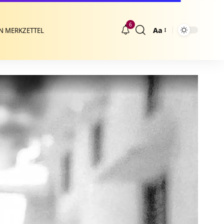
6
Aa
N MERKZETTEL
Größenänderung