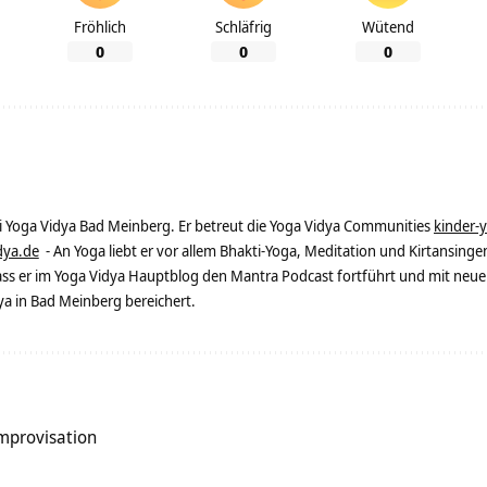
Fröhlich
Schläfrig
Wütend
0
0
0
ei Yoga Vidya Bad Meinberg. Er betreut die Yoga Vidya Communities
kinder-
dya.de
- An Yoga liebt er vor allem Bhakti-Yoga, Meditation und Kirtansingen
dass er im Yoga Vidya Hauptblog den Mantra Podcast fortführt und mit neue
 in Bad Meinberg bereichert.
Improvisation