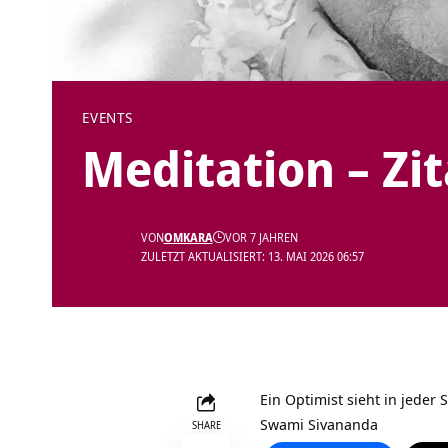
EVENTS
Meditation – Zi
VON
OMKARA
VOR 7 JAHREN
ZULETZT AKTUALISIERT: 13. MAI 2026 06:57
Ein Optimist sieht in jeder 
Swami Sivananda
SHARE