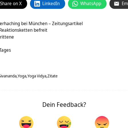
Share on X
LinkedIn
WhatsApp
Em
terhaching bei München – Zeitungsartikel
Reaktionsketten befreit
rittene
 Tages
Sivananda
Yoga
Yoga Vidya
Zitate
Dein Feedback?