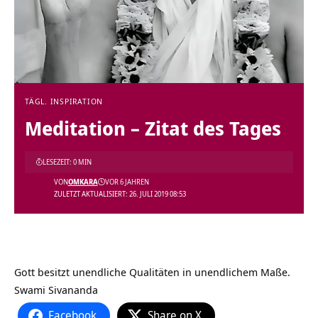
TÄGL. INSPIRATION
Meditation – Zitat des Tages
LESEZEIT: 0 MIN
VON
OMKARA
VOR 6 JAHREN
ZULETZT AKTUALISIERT: 26. JULI 2019 08:53
Gott besitzt unendliche Qualitäten in unendlichem Maße.
Swami Sivananda
Facebook
Share on X