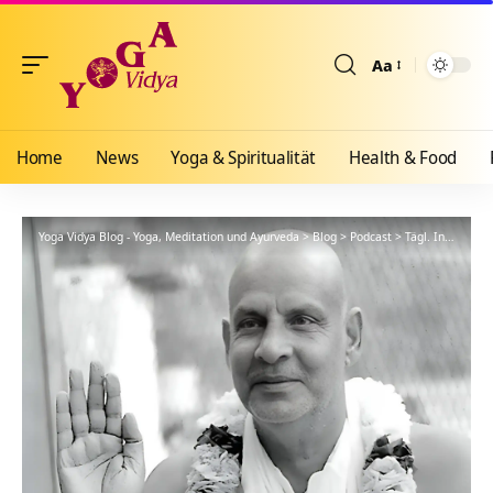
Aa
Größenänderun
Home
News
Yoga & Spiritualität
Health & Food
Yoga Vidya Blog - Yoga, Meditation und Ayurveda
>
Blog
>
Podcast
>
Tägl. Inspiration