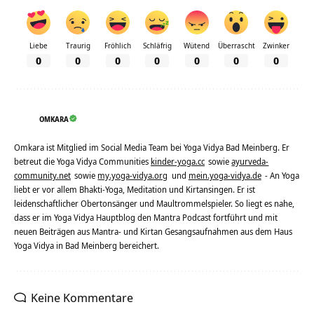
Liebe
Traurig
Fröhlich
Schläfrig
Wütend
Überrascht
Zwinker
0
0
0
0
0
0
0
OMKARA
Omkara ist Mitglied im Social Media Team bei Yoga Vidya Bad Meinberg. Er
betreut die Yoga Vidya Communities
kinder-yoga.cc
sowie
ayurveda-
community.net
sowie
my.yoga-vidya.org
und
mein.yoga-vidya.de
- An Yoga
liebt er vor allem Bhakti-Yoga, Meditation und Kirtansingen. Er ist
leidenschaftlicher Obertonsänger und Maultrommelspieler. So liegt es nahe,
dass er im Yoga Vidya Hauptblog den Mantra Podcast fortführt und mit
neuen Beiträgen aus Mantra- und Kirtan Gesangsaufnahmen aus dem Haus
Yoga Vidya in Bad Meinberg bereichert.
Keine Kommentare