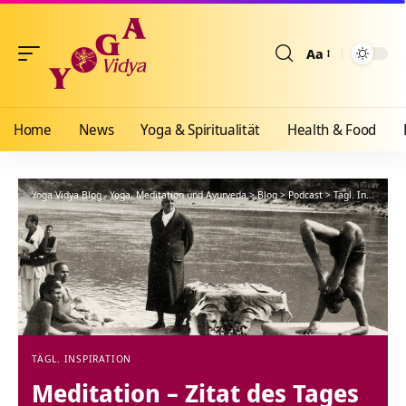
Aa
Größenänderun
Home
News
Yoga & Spiritualität
Health & Food
Yoga Vidya Blog - Yoga, Meditation und Ayurveda
>
Blog
>
Podcast
>
Tägl. Inspiration
TÄGL. INSPIRATION
Meditation – Zitat des Tages