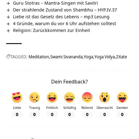
Guru Stotras – Mantra-Singen mit Savitri
Der strahlende Zustand von Shambhu – HYP.IV.37
Liebe ist das Gesetz des Lebens – mp3 Lesung
4 Gründe, warum du vor 6 Uhr aufstehen solltest
Religion: Zurückkommen zur Einheit
TAGGED:
Meditation
Swami Sivananda
Yoga
Yoga Vidya
Zitate
Dein Feedback?
Liebe
Traurig
Fröhlich
Schläfrig
Wütend
Überrascht
Zwinker
0
0
0
0
0
0
0