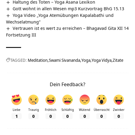
Haltung des Toten – Yoga Asana Lexikon
Gott wohnt in allen Wesen mp3 Kurzvortrag BhG 15.13
Yoga Video „Yoga Atemübungen Kapalabathi und
Wechselatmung“
Vertrauen ist es wert zu erreichen – Bhagavad Gita XII 14
Fortsetzung III
TAGGED:
Meditation
Swami Sivananda
Yoga
Yoga Vidya
Zitate
Dein Feedback?
Liebe
Traurig
Fröhlich
Schläfrig
Wütend
Überrascht
Zwinker
1
0
0
0
0
0
0