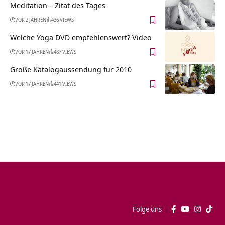
Meditation – Zitat des Tages
VOR 2 JAHREN
436 VIEWS
Welche Yoga DVD empfehlenswert? Video
VOR 17 JAHREN
487 VIEWS
Große Katalogaussendung für 2010
VOR 17 JAHREN
441 VIEWS
Folge uns