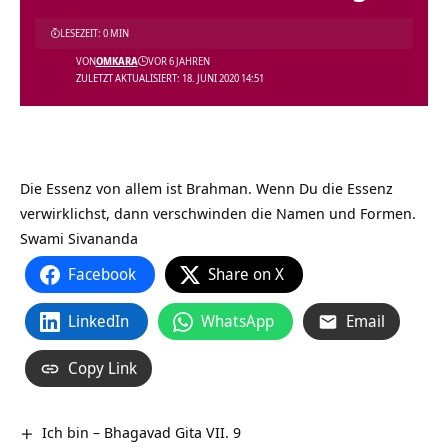
LESEZEIT: 0 MIN
VON
OMKARA
VOR 6 JAHREN
ZULETZT AKTUALISIERT: 18. JUNI 2020 14:51
Die Essenz von allem ist Brahman. Wenn Du die Essenz
verwirklichst, dann verschwinden die Namen und Formen.
Swami Sivananda
Facebook
Share on X
LinkedIn
WhatsApp
Email
Copy Link
Ich bin – Bhagavad Gita VII. 9