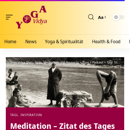
Aa
Größenänderun
Home
News
Yoga & Spiritualität
Health & Food
Yoga Vidya Blog - Yoga, Meditation und Ayurveda
>
Blog
>
Podcast
>
Tägl. Inspiration
TÄGL. INSPIRATION
Meditation – Zitat des Tages