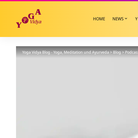
HOME
NEWS
Y
Yoga Vidya Blog - Yoga, Meditation und Ayurveda
>
Blog
>
Podcas