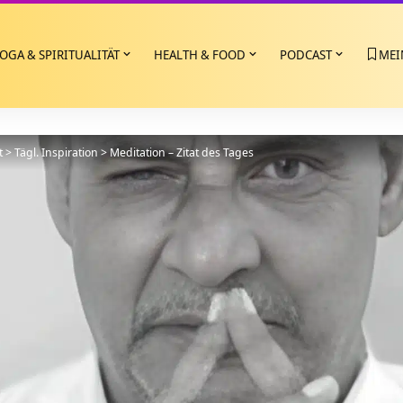
OGA & SPIRITUALITÄT
HEALTH & FOOD
PODCAST
MEI
t
>
Tägl. Inspiration
>
Meditation – Zitat des Tages