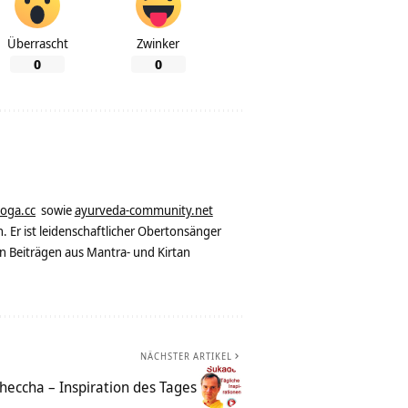
Überrascht
Zwinker
0
0
yoga.cc
sowie
ayurveda-community.net
. Er ist leidenschaftlicher Obertonsänger
n Beiträgen aus Mantra- und Kirtan
NÄCHSTER ARTIKEL
heccha – Inspiration des Tages