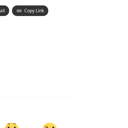
ail
Copy Link