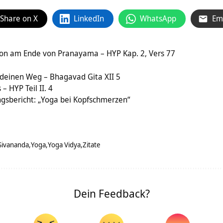
Share on X
LinkedIn
WhatsApp
Em
on am Ende von Pranayama – HYP Kap. 2, Vers 77
deinen Weg – Bhagavad Gita XII 5
– HYP Teil II. 4
gsbericht: „Yoga bei Kopfschmerzen“
Sivananda
Yoga
Yoga Vidya
Zitate
Dein Feedback?