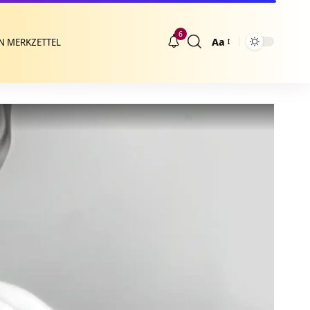
6
Aa
N MERKZETTEL
Größenänderung