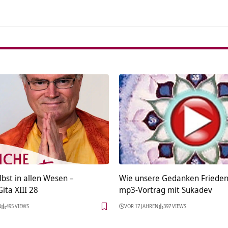
lbst in allen Wesen –
Wie unsere Gedanken Frieden
ita XIII 28
mp3-Vortrag mit Sukadev
N
495 VIEWS
VOR 17 JAHREN
397 VIEWS