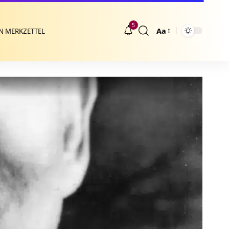
5
Aa
N MERKZETTEL
Größenänderung