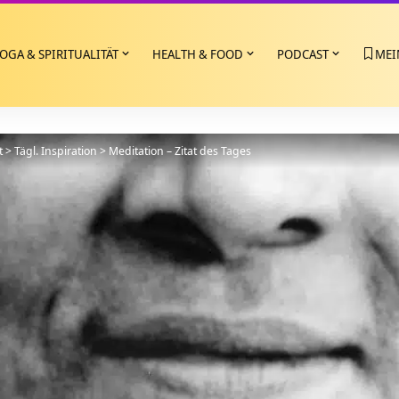
OGA & SPIRITUALITÄT
HEALTH & FOOD
PODCAST
MEI
t
>
Tägl. Inspiration
>
Meditation – Zitat des Tages