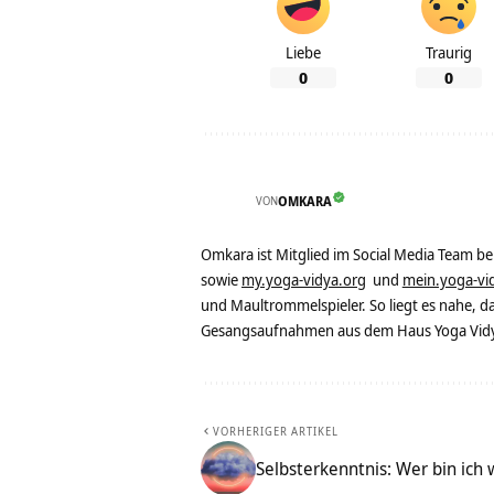
Liebe
Traurig
0
0
VON
OMKARA
Omkara ist Mitglied im Social Media Team b
sowie
my.yoga-vidya.org
und
mein.yoga-vi
und Maultrommelspieler. So liegt es nahe, 
Gesangsaufnahmen aus dem Haus Yoga Vidya
VORHERIGER ARTIKEL
Selbsterkenntnis: Wer bin ich w