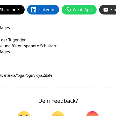
Share on X
LinkedIn
WhatsApp
Em
 Tages
n der Tugenden
ge und für entspannte Schultern
 Tages
Sivananda
Yoga
Yoga Vidya
Zitate
Dein Feedback?