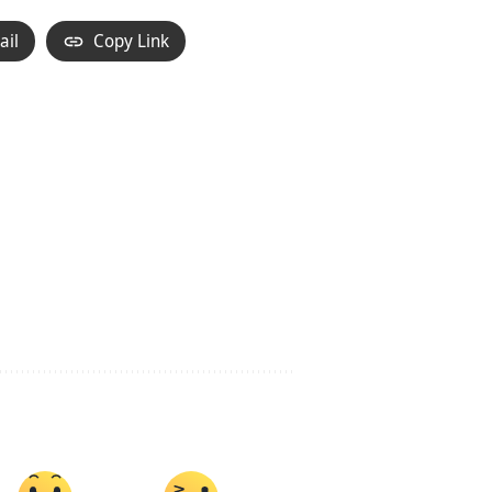
ail
Copy Link