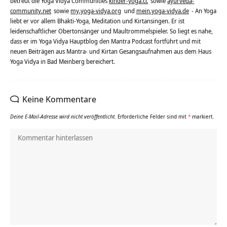
betreut die Yoga Vidya Communities
kinder-yoga.cc
sowie
ayurveda-
community.net
sowie
my.yoga-vidya.org
und
mein.yoga-vidya.de
- An Yoga
liebt er vor allem Bhakti-Yoga, Meditation und Kirtansingen. Er ist
leidenschaftlicher Obertonsänger und Maultrommelspieler. So liegt es nahe,
dass er im Yoga Vidya Hauptblog den Mantra Podcast fortführt und mit
neuen Beiträgen aus Mantra- und Kirtan Gesangsaufnahmen aus dem Haus
Yoga Vidya in Bad Meinberg bereichert.
Keine Kommentare
Deine E-Mail-Adresse wird nicht veröffentlicht.
Erforderliche Felder sind mit
*
markiert.