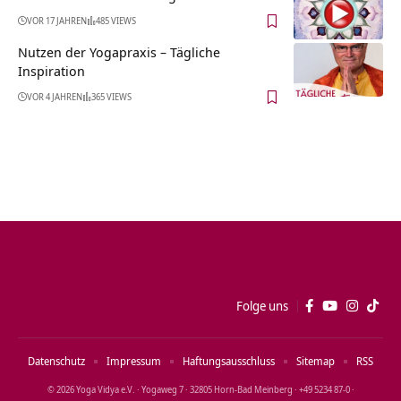
VOR 17 JAHREN
485 VIEWS
Nutzen der Yogapraxis – Tägliche
Inspiration
VOR 4 JAHREN
365 VIEWS
Folge uns
Datenschutz
Impressum
Haftungsausschluss
Sitemap
RSS
© 2026 Yoga Vidya e.V. · Yogaweg 7 · 32805 Horn‑Bad Meinberg · +49 5234 87‑0 ·