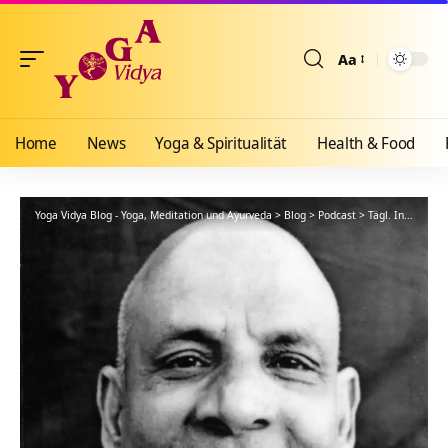
Aa
Größenänderun
Home
News
Yoga & Spiritualität
Health & Food
Yoga Vidya Blog - Yoga, Meditation und Ayurveda
>
Blog
>
Podcast
>
Tägl. Inspiration