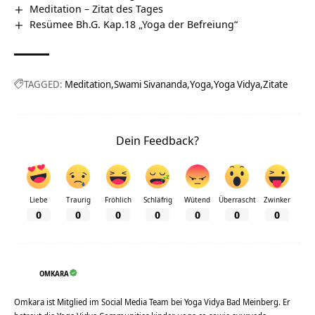
Meditation – Zitat des Tages
Resümee Bh.G. Kap.18 „Yoga der Befreiung“
TAGGED:
Meditation
Swami Sivananda
Yoga
Yoga Vidya
Zitate
Dein Feedback?
Liebe
Traurig
Fröhlich
Schläfrig
Wütend
Überrascht
Zwinker
0
0
0
0
0
0
0
OMKARA
Omkara ist Mitglied im Social Media Team bei Yoga Vidya Bad Meinberg. Er