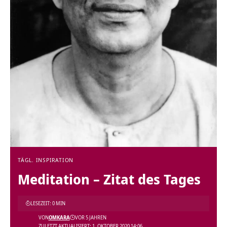
TÄGL. INSPIRATION
Meditation – Zitat des Tages
LESEZEIT: 0 MIN
VON
OMKARA
VOR 5 JAHREN
ZULETZT AKTUALISIERT: 1. OKTOBER 2020 14:06