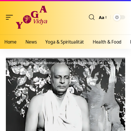
Aa
Größenänderun
Home
News
Yoga & Spiritualität
Health & Food
Yoga Vidya Blog - Yoga, Meditation und Ayurveda
>
Blog
>
Podcast
>
Tägl. Inspiration