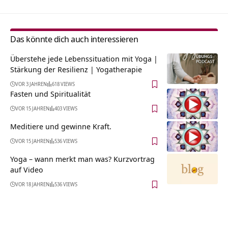
Das könnte dich auch interessieren
Überstehe jede Lebenssituation mit Yoga |
Stärkung der Resilienz | Yogatherapie
VOR 3 JAHREN
618 VIEWS
Fasten und Spiritualität
VOR 15 JAHREN
403 VIEWS
Meditiere und gewinne Kraft.
VOR 15 JAHREN
536 VIEWS
Yoga – wann merkt man was? Kurzvortrag
auf Video
VOR 18 JAHREN
536 VIEWS