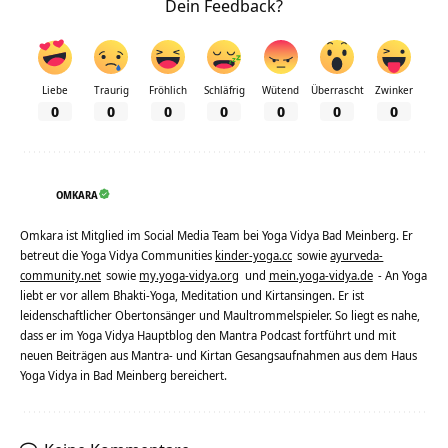
Dein Feedback?
Liebe
Traurig
Fröhlich
Schläfrig
Wütend
Überrascht
Zwinker
0
0
0
0
0
0
0
OMKARA
Omkara ist Mitglied im Social Media Team bei Yoga Vidya Bad Meinberg. Er
betreut die Yoga Vidya Communities
kinder-yoga.cc
sowie
ayurveda-
community.net
sowie
my.yoga-vidya.org
und
mein.yoga-vidya.de
- An Yoga
liebt er vor allem Bhakti-Yoga, Meditation und Kirtansingen. Er ist
leidenschaftlicher Obertonsänger und Maultrommelspieler. So liegt es nahe,
dass er im Yoga Vidya Hauptblog den Mantra Podcast fortführt und mit
neuen Beiträgen aus Mantra- und Kirtan Gesangsaufnahmen aus dem Haus
Yoga Vidya in Bad Meinberg bereichert.