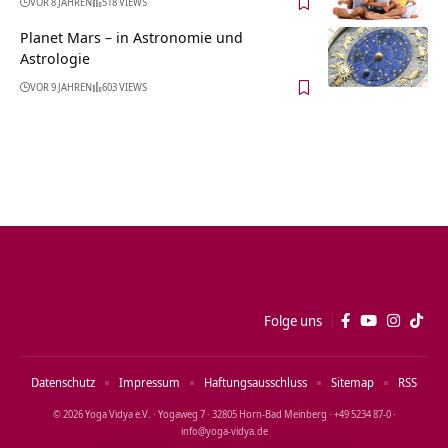
VOR 8 JAHREN
518 VIEWS
Planet Mars – in Astronomie und
Astrologie
VOR 9 JAHREN
603 VIEWS
Folge uns
Datenschutz
Impressum
Haftungsausschluss
Sitemap
RSS
© 2026 Yoga Vidya e.V. · Yogaweg 7 · 32805 Horn‑Bad Meinberg · +49 5234 87‑0 ·
info@yoga‑vidya.de