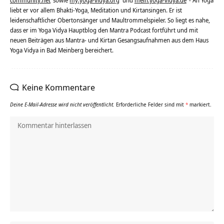
community.net
sowie
my.yoga-vidya.org
und
mein.yoga-vidya.de
- An Yoga
liebt er vor allem Bhakti-Yoga, Meditation und Kirtansingen. Er ist
leidenschaftlicher Obertonsänger und Maultrommelspieler. So liegt es nahe,
dass er im Yoga Vidya Hauptblog den Mantra Podcast fortführt und mit
neuen Beiträgen aus Mantra- und Kirtan Gesangsaufnahmen aus dem Haus
Yoga Vidya in Bad Meinberg bereichert.
Keine Kommentare
Deine E-Mail-Adresse wird nicht veröffentlicht.
Erforderliche Felder sind mit
*
markiert.