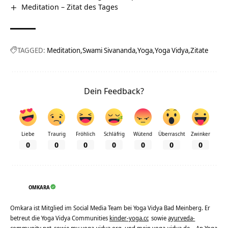
Meditation – Zitat des Tages
TAGGED:
Meditation
Swami Sivananda
Yoga
Yoga Vidya
Zitate
Dein Feedback?
Liebe
Traurig
Fröhlich
Schläfrig
Wütend
Überrascht
Zwinker
0
0
0
0
0
0
0
OMKARA
Omkara ist Mitglied im Social Media Team bei Yoga Vidya Bad Meinberg. Er
betreut die Yoga Vidya Communities
kinder-yoga.cc
sowie
ayurveda-