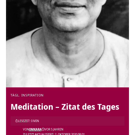
TÄGL. INSPIRATION
Meditation – Zitat des Tages
LESEZEIT: 0 MIN
VON
OMKARA
VOR 5 JAHREN
ZULETZT AKTUALISIERT: 2. OKTOBER 2020 08:01