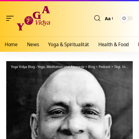
Aa
Größenänderun
Home
News
Yoga & Spiritualität
Health & Food
Yoga Vidya Blog - Yoga, Meditation und Ayurveda
>
Blog
>
Podcast
>
Tägl. Inspiration