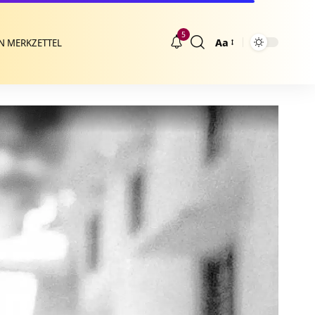
5
Aa
N MERKZETTEL
Größenänderung