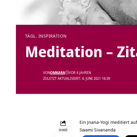
TÄGL. INSPIRATION
Meditation – Zi
VON
OMKARA
VOR 4 JAHREN
ZULETZT AKTUALISIERT: 4. JUNI 2021 16:39
Ein Jnana-Yogi meditiert au
Swami Sivananda
SHARE