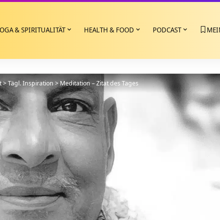
OGA & SPIRITUALITÄT
HEALTH & FOOD
PODCAST
MEI
t
>
Tägl. Inspiration
>
Meditation – Zitat des Tages