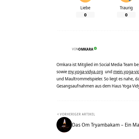
Liebe
Traurig
0
0
VON
OMKARA
Omkara ist Mitglied im Social Media Team b
sowie
my.yoga-vidya.org
und
mein.yoga-vi
und Maultrommelspieler. So liegt es nahe, 
Gesangsaufnahmen aus dem Haus Yoga Vidya
VORHERIGER ARTIKEL
Das Om Tryambakam – Ein Man