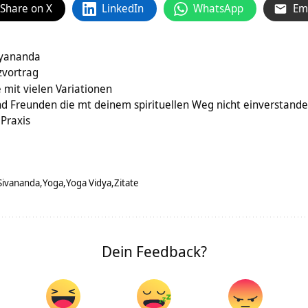
Share on X
LinkedIn
WhatsApp
Em
tyananda
zvortrag
 mit vielen Variationen
d Freunden die mt deinem spirituellen Weg nicht einverstande
 Praxis
Sivananda
Yoga
Yoga Vidya
Zitate
Dein Feedback?