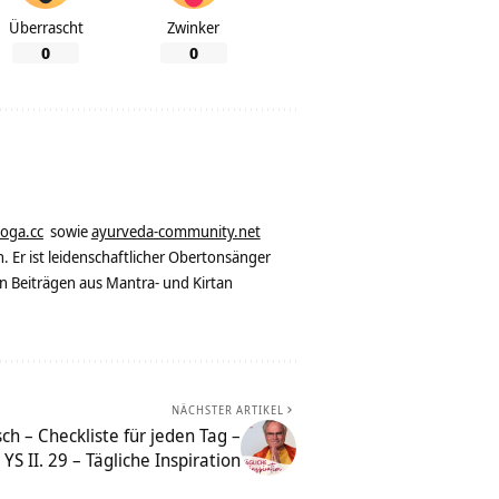
Überrascht
Zwinker
0
0
yoga.cc
sowie
ayurveda-community.net
. Er ist leidenschaftlicher Obertonsänger
n Beiträgen aus Mantra- und Kirtan
NÄCHSTER ARTIKEL
ch – Checkliste für jeden Tag –
YS II. 29 – Tägliche Inspiration