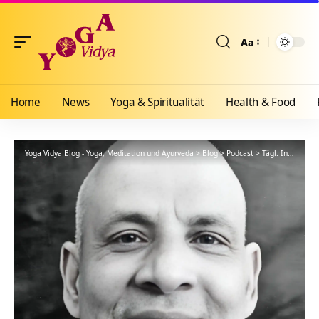
Aa
Größenänderun
Home
News
Yoga & Spiritualität
Health & Food
Yoga Vidya Blog - Yoga, Meditation und Ayurveda
>
Blog
>
Podcast
>
Tägl. Inspiration