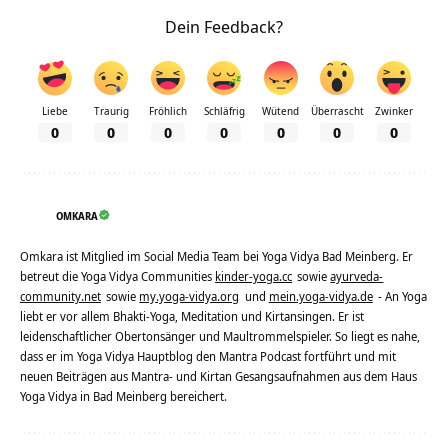
Dein Feedback?
Liebe
Traurig
Fröhlich
Schläfrig
Wütend
Überrascht
Zwinker
0
0
0
0
0
0
0
OMKARA
Omkara ist Mitglied im Social Media Team bei Yoga Vidya Bad Meinberg. Er
betreut die Yoga Vidya Communities
kinder-yoga.cc
sowie
ayurveda-
community.net
sowie
my.yoga-vidya.org
und
mein.yoga-vidya.de
- An Yoga
liebt er vor allem Bhakti-Yoga, Meditation und Kirtansingen. Er ist
leidenschaftlicher Obertonsänger und Maultrommelspieler. So liegt es nahe,
dass er im Yoga Vidya Hauptblog den Mantra Podcast fortführt und mit
neuen Beiträgen aus Mantra- und Kirtan Gesangsaufnahmen aus dem Haus
Yoga Vidya in Bad Meinberg bereichert.