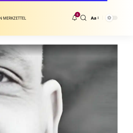
6
Aa
N MERKZETTEL
Größenänderung