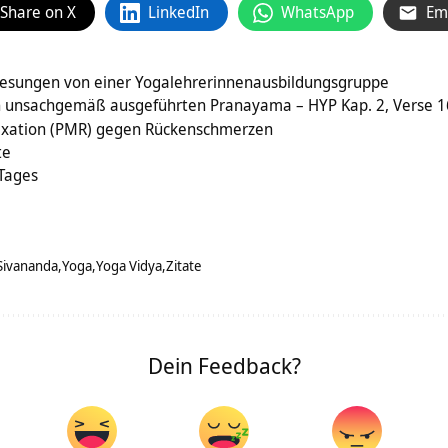
Share on X
LinkedIn
WhatsApp
Em
esungen von einer Yogalehrerinnenausbildungsgruppe
n unsachgemäß ausgeführten Pranayama – HYP Kap. 2, Verse 1
axation (PMR) gegen Rückenschmerzen
te
 Tages
Sivananda
Yoga
Yoga Vidya
Zitate
Dein Feedback?