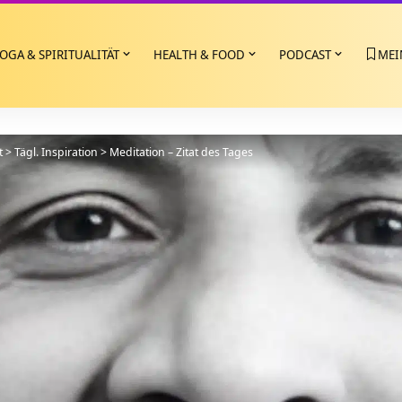
OGA & SPIRITUALITÄT
HEALTH & FOOD
PODCAST
MEI
t
>
Tägl. Inspiration
>
Meditation – Zitat des Tages