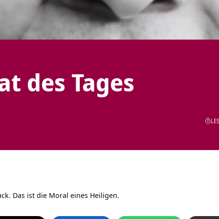
tat des Tages
LES
k. Das ist die Moral eines Heiligen.