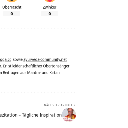
Überrascht
Zwinker
0
0
yoga.cc
sowie
ayurveda-community.net
. Er ist leidenschaftlicher Obertonsänger
n Beiträgen aus Mantra- und Kirtan
NÄCHSTER ARTIKEL
zitation – Tägliche Inspiration