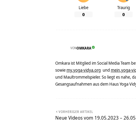
Liebe
Traurig
0
0
VON
OMKARA
Omkara ist Mitglied im Social Media Team b
sowie
my.yoga-vidya.org
und
mein.yoga-vi
und Maultrommelspieler. So liegt es nahe, 
Gesangsaufnahmen aus dem Haus Yoga Vidya
VORHERIGER ARTIKEL
Neue Videos vom 19.05.2023 – 26.05