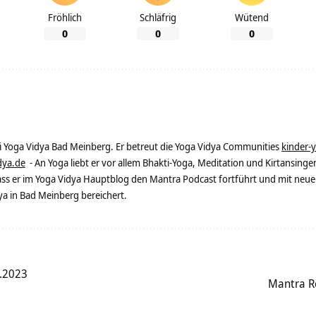
Fröhlich
Schläfrig
Wütend
0
0
0
ei Yoga Vidya Bad Meinberg. Er betreut die Yoga Vidya Communities
kinder-
dya.de
- An Yoga liebt er vor allem Bhakti-Yoga, Meditation und Kirtansingen
dass er im Yoga Vidya Hauptblog den Mantra Podcast fortführt und mit neue
 in Bad Meinberg bereichert.
.2023
Mantra Re