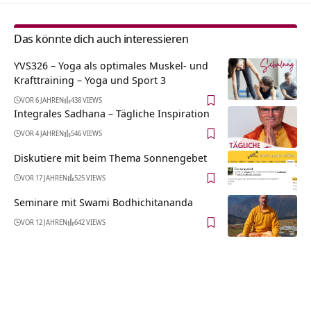
Das könnte dich auch interessieren
YVS326 – Yoga als optimales Muskel- und
Krafttraining – Yoga und Sport 3
VOR 6 JAHREN
438 VIEWS
Integrales Sadhana – Tägliche Inspiration
VOR 4 JAHREN
546 VIEWS
Diskutiere mit beim Thema Sonnengebet
VOR 17 JAHREN
525 VIEWS
Seminare mit Swami Bodhichitananda
VOR 12 JAHREN
642 VIEWS