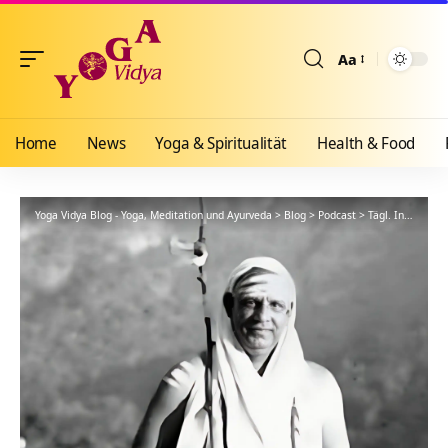
Aa
Größenänderun
Home
News
Yoga & Spiritualität
Health & Food
Yoga Vidya Blog - Yoga, Meditation und Ayurveda
>
Blog
>
Podcast
>
Tägl. Inspiration