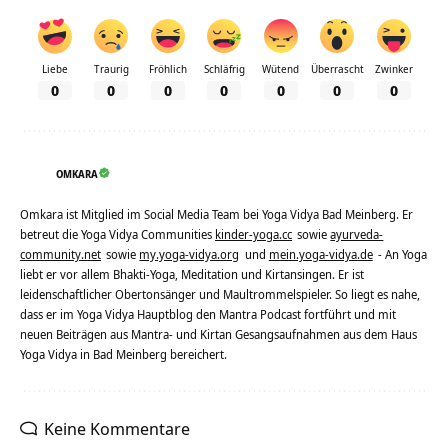
Liebe
Traurig
Fröhlich
Schläfrig
Wütend
Überrascht
Zwinker
0
0
0
0
0
0
0
OMKARA
Omkara ist Mitglied im Social Media Team bei Yoga Vidya Bad Meinberg. Er
betreut die Yoga Vidya Communities
kinder-yoga.cc
sowie
ayurveda-
community.net
sowie
my.yoga-vidya.org
und
mein.yoga-vidya.de
- An Yoga
liebt er vor allem Bhakti-Yoga, Meditation und Kirtansingen. Er ist
leidenschaftlicher Obertonsänger und Maultrommelspieler. So liegt es nahe,
dass er im Yoga Vidya Hauptblog den Mantra Podcast fortführt und mit
neuen Beiträgen aus Mantra- und Kirtan Gesangsaufnahmen aus dem Haus
Yoga Vidya in Bad Meinberg bereichert.
Keine Kommentare