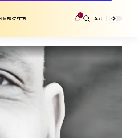
6
Aa
N MERKZETTEL
Größenänderung