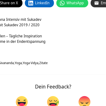
Share on X
LinkedIn
WhatsApp
Em
na Intensiv mit Sukadev
it Sukadev 2019 / 2020
en – Tägliche Inspiration
äume in der Endentspannung
Sivananda
Yoga
Yoga Vidya
Zitate
Dein Feedback?