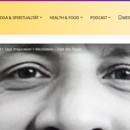
OGA & SPIRITUALITÄT
HEALTH & FOOD
PODCAST
MEI
t
>
Tägl. Inspiration
>
Meditation – Zitat des Tages