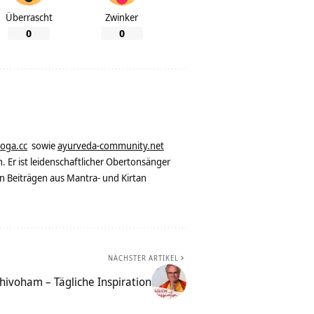
Überrascht
Zwinker
0
0
yoga.cc
sowie
ayurveda-community.net
. Er ist leidenschaftlicher Obertonsänger
n Beiträgen aus Mantra- und Kirtan
NÄCHSTER ARTIKEL
hivoham – Tägliche Inspiration