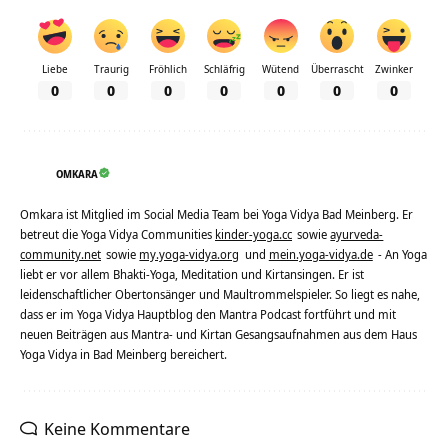
Liebe
Traurig
Fröhlich
Schläfrig
Wütend
Überrascht
Zwinker
0
0
0
0
0
0
0
OMKARA
Omkara ist Mitglied im Social Media Team bei Yoga Vidya Bad Meinberg. Er
betreut die Yoga Vidya Communities
kinder-yoga.cc
sowie
ayurveda-
community.net
sowie
my.yoga-vidya.org
und
mein.yoga-vidya.de
- An Yoga
liebt er vor allem Bhakti-Yoga, Meditation und Kirtansingen. Er ist
leidenschaftlicher Obertonsänger und Maultrommelspieler. So liegt es nahe,
dass er im Yoga Vidya Hauptblog den Mantra Podcast fortführt und mit
neuen Beiträgen aus Mantra- und Kirtan Gesangsaufnahmen aus dem Haus
Yoga Vidya in Bad Meinberg bereichert.
Keine Kommentare