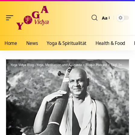
Aa
Größenänderun
Home
News
Yoga & Spiritualität
Health & Food
Yoga Vidya Blog - Yoga, Meditation und Ayurveda
>
Blog
>
Podcast
>
Tägl. Inspiration