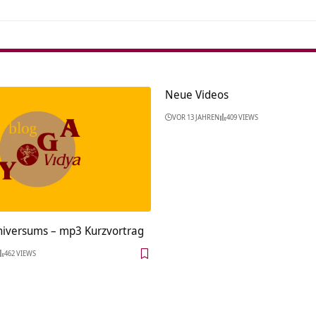
Neue Videos
VOR 13 JAHREN
409 VIEWS
niversums – mp3 Kurzvortrag
462 VIEWS