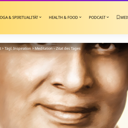
OGA & SPIRITUALITÄT
HEALTH & FOOD
PODCAST
MEI
t
>
Tägl. Inspiration
>
Meditation – Zitat des Tages