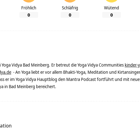
Fröhlich
Schläfrig
Wütend
0
0
0
ei Yoga Vidya Bad Meinberg. Er betreut die Yoga Vidya Communities
kinder-
dya.de
- An Yoga liebt er vor allem Bhakti-Yoga, Meditation und Kirtansingen
dass er im Yoga Vidya Hauptblog den Mantra Podcast fortführt und mit neue
 in Bad Meinberg bereichert.
ration