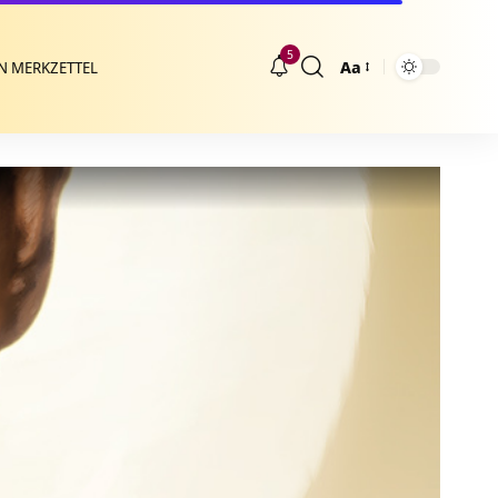
5
Aa
N MERKZETTEL
Größenänderung