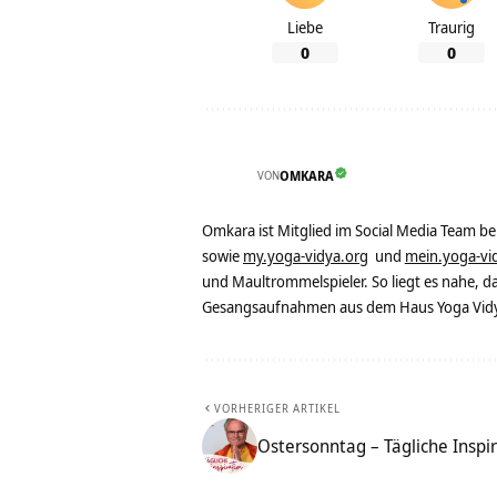
Liebe
Traurig
0
0
VON
OMKARA
Omkara ist Mitglied im Social Media Team b
sowie
my.yoga-vidya.org
und
mein.yoga-vi
und Maultrommelspieler. So liegt es nahe, 
Gesangsaufnahmen aus dem Haus Yoga Vidya
VORHERIGER ARTIKEL
Ostersonntag – Tägliche Inspi