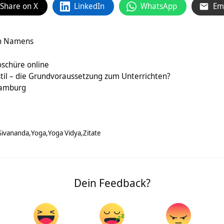
Share on X
LinkedIn
WhatsApp
Em
hen Namens
schüre online
stil – die Grundvoraussetzung zum Unterrichten?
Hamburg
Sivananda
Yoga
Yoga Vidya
Zitate
Dein Feedback?