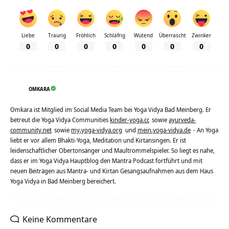
Liebe
Traurig
Fröhlich
Schläfrig
Wütend
Überrascht
Zwinker
0
0
0
0
0
0
0
OMKARA
Omkara ist Mitglied im Social Media Team bei Yoga Vidya Bad Meinberg. Er
betreut die Yoga Vidya Communities
kinder-yoga.cc
sowie
ayurveda-
community.net
sowie
my.yoga-vidya.org
und
mein.yoga-vidya.de
- An Yoga
liebt er vor allem Bhakti-Yoga, Meditation und Kirtansingen. Er ist
leidenschaftlicher Obertonsänger und Maultrommelspieler. So liegt es nahe,
dass er im Yoga Vidya Hauptblog den Mantra Podcast fortführt und mit
neuen Beiträgen aus Mantra- und Kirtan Gesangsaufnahmen aus dem Haus
Yoga Vidya in Bad Meinberg bereichert.
Keine Kommentare