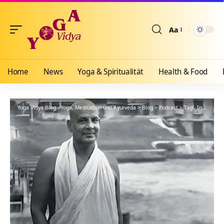
Aa
Größenänderun
Home
News
Yoga & Spiritualität
Health & Food
Yoga Vidya Blog - Yoga, Meditation und Ayurveda
>
Blog
>
Podcast
>
Tägl. Inspiration