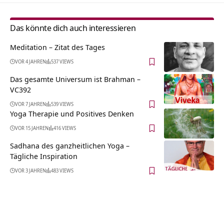
Das könnte dich auch interessieren
Meditation – Zitat des Tages
VOR 4 JAHREN
537 VIEWS
Das gesamte Universum ist Brahman –
VC392
VOR 7 JAHREN
539 VIEWS
Yoga Therapie und Positives Denken
VOR 15 JAHREN
416 VIEWS
Sadhana des ganzheitlichen Yoga –
Tägliche Inspiration
VOR 3 JAHREN
483 VIEWS