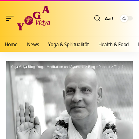
Aa
Größenänderun
Home
News
Yoga & Spiritualität
Health & Food
Yoga Vidya Blog - Yoga, Meditation und Ayurveda
>
Blog
>
Podcast
>
Tägl. Inspiration