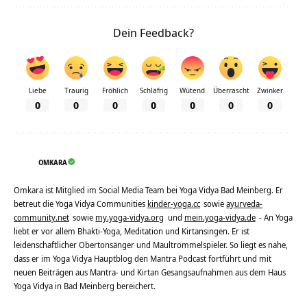
Dein Feedback?
Liebe
Traurig
Fröhlich
Schläfrig
Wütend
Überrascht
Zwinker
0
0
0
0
0
0
0
OMKARA
Omkara ist Mitglied im Social Media Team bei Yoga Vidya Bad Meinberg. Er
betreut die Yoga Vidya Communities
kinder-yoga.cc
sowie
ayurveda-
community.net
sowie
my.yoga-vidya.org
und
mein.yoga-vidya.de
- An Yoga
liebt er vor allem Bhakti-Yoga, Meditation und Kirtansingen. Er ist
leidenschaftlicher Obertonsänger und Maultrommelspieler. So liegt es nahe,
dass er im Yoga Vidya Hauptblog den Mantra Podcast fortführt und mit
neuen Beiträgen aus Mantra- und Kirtan Gesangsaufnahmen aus dem Haus
Yoga Vidya in Bad Meinberg bereichert.