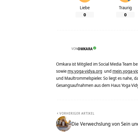
Liebe
Traurig
0
0
VON
OMKARA
Omkara ist Mitglied im Social Media Team b
sowie
my.yoga-vidya.org
und
mein.yoga-vi
und Maultrommelspieler. So liegt es nahe, 
Gesangsaufnahmen aus dem Haus Yoga Vidya
VORHERIGER ARTIKEL
Die Verwechslung von Sein un