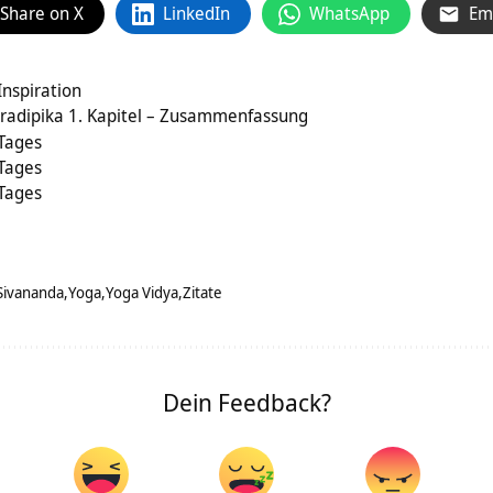
Share on X
LinkedIn
WhatsApp
Em
Inspiration
radipika 1. Kapitel – Zusammenfassung
 Tages
 Tages
 Tages
Sivananda
Yoga
Yoga Vidya
Zitate
Dein Feedback?