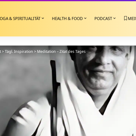
OGA & SPIRITUALITÄT
HEALTH & FOOD
PODCAST
MEI
t
>
Tägl. Inspiration
>
Meditation – Zitat des Tages