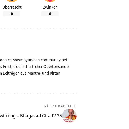
Überrascht
Zwinker
0
0
yoga.cc
sowie
ayurveda-community.net
. Er ist leidenschaftlicher Obertonsänger
n Beiträgen aus Mantra- und Kirtan
NÄCHSTER ARTIKEL
rwirrung – Bhagavad Gita IV 35