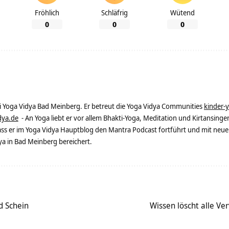
Fröhlich
Schläfrig
Wütend
0
0
0
ei Yoga Vidya Bad Meinberg. Er betreut die Yoga Vidya Communities
kinder-
dya.de
- An Yoga liebt er vor allem Bhakti-Yoga, Meditation und Kirtansingen
dass er im Yoga Vidya Hauptblog den Mantra Podcast fortführt und mit neue
 in Bad Meinberg bereichert.
d Schein
Wissen löscht alle Ve