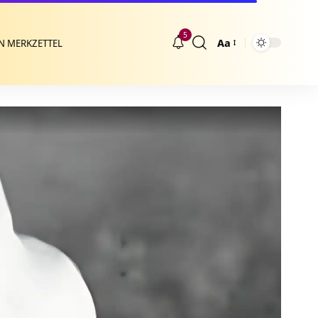
5
Aa
N MERKZETTEL
Größenänderung