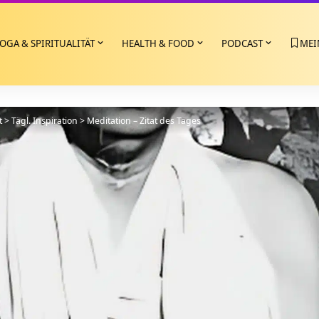
OGA & SPIRITUALITÄT
HEALTH & FOOD
PODCAST
MEI
t
>
Tägl. Inspiration
>
Meditation – Zitat des Tages