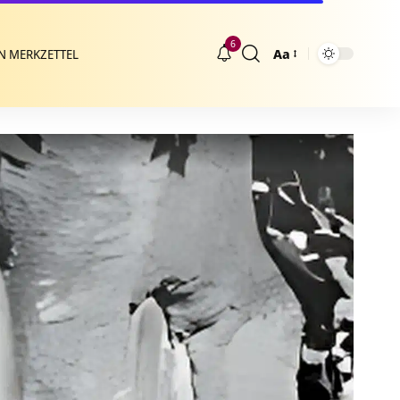
6
Aa
N MERKZETTEL
Größenänderung