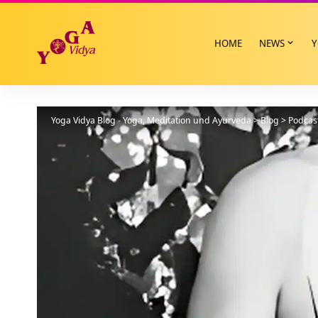
HOME
NEWS
Y
Yoga Vidya Blog - Yoga, Meditation und Ayurveda
>
Blog
>
Podcas