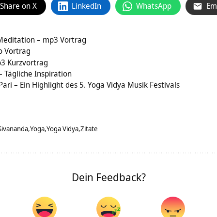
Share on X
LinkedIn
WhatsApp
Em
Meditation – mp3 Vortrag
o Vortrag
3 Kurzvortrag
 – Tägliche Inspiration
ari – Ein Highlight des 5. Yoga Vidya Musik Festivals
Sivananda
Yoga
Yoga Vidya
Zitate
Dein Feedback?