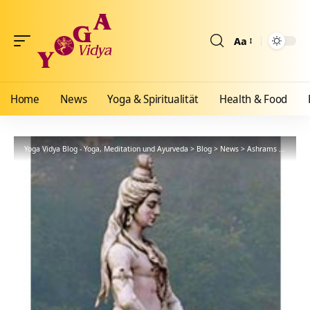
Aa
Größenänderun
Home
News
Yoga & Spiritualität
Health & Food
Yoga Vidya Blog - Yoga, Meditation und Ayurveda
>
Blog
>
News
>
Ashrams
>
Bad Me