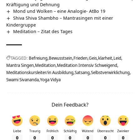
Kräftigung und Dehnung
Mond und Wolken – eine Analogie- AtBo 19
Shiva Shiva Shambho – Mantrasingen mit einer
Kindergruppe
Meditation – Zitat des Tages
TAGGED:
Befreiung
Bewusstsein
Frieden
Geis
klarheit
Leid
Mantra Singen
Meditation
Meditation Intensiv Schweigend
Meditationskursleiter/in Ausbildung
Satsang
Selbstverwirklichung
Swami Sivananda
Yoga Vidya
Dein Feedback?
Liebe
Traurig
Fröhlich
Schläfrig
Wütend
Überrascht
Zwinker
0
0
0
0
0
0
0