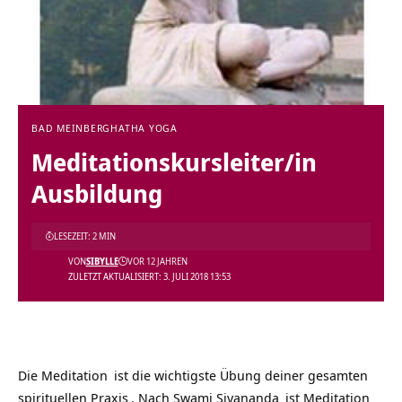
BAD MEINBERG
HATHA YOGA
Meditationskursleiter/in
Ausbildung
LESEZEIT: 2 MIN
VON
SIBYLLE
VOR 12 JAHREN
ZULETZT AKTUALISIERT: 3. JULI 2018 13:53
Die
Meditation
ist die wichtigste Übung deiner gesamten
spirituellen Praxis
. Nach
Swami Sivananda
ist Meditation