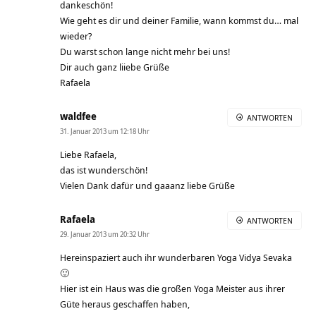
dankeschön!
Wie geht es dir und deiner Familie, wann kommst du… mal
wieder?
Du warst schon lange nicht mehr bei uns!
Dir auch ganz liiebe Grüße
Rafaela
waldfee
ANTWORTEN
31. Januar 2013 um 12:18 Uhr
Liebe Rafaela,
das ist wunderschön!
Vielen Dank dafür und gaaanz liebe Grüße
Rafaela
ANTWORTEN
29. Januar 2013 um 20:32 Uhr
Hereinspaziert auch ihr wunderbaren Yoga Vidya Sevaka
🙂
Hier ist ein Haus was die großen Yoga Meister aus ihrer
Güte heraus geschaffen haben,