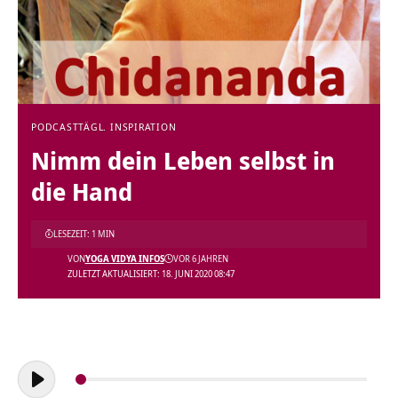
PODCAST
TÄGL. INSPIRATION
Nimm dein Leben selbst in
die Hand
LESEZEIT: 1 MIN
VON
YOGA VIDYA INFOS
VOR 6 JAHREN
ZULETZT AKTUALISIERT: 18. JUNI 2020 08:47
Audio-
Player