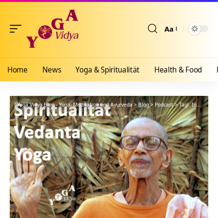
Aa
Größenänderun
Home
News
Yoga & Spiritualität
Health & Food
Yoga Vidya Blog - Yoga, Meditation und Ayurveda
>
Blog
>
Podcast
>
Tägl. Inspiration