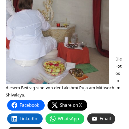
Die
Fot
os
in
diesem Beitrag sind von der Lakshmi Puja am Mittwoch im
Shivalaya.
Facebook
Share on X
LinkedIn
WhatsApp
Email