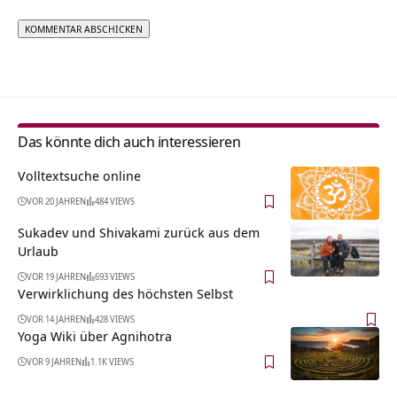
Alternative:
Das könnte dich auch interessieren
Volltextsuche online
VOR 20 JAHREN
484 VIEWS
Sukadev und Shivakami zurück aus dem
Urlaub
VOR 19 JAHREN
693 VIEWS
Verwirklichung des höchsten Selbst
VOR 14 JAHREN
428 VIEWS
Yoga Wiki über Agnihotra
VOR 9 JAHREN
1.1K VIEWS