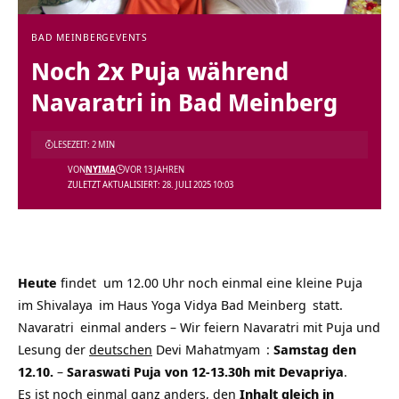
BAD MEINBERG
EVENTS
Noch 2x Puja während
Navaratri in Bad Meinberg
LESEZEIT: 2 MIN
VON
NYIMA
VOR 13 JAHREN
ZULETZT AKTUALISIERT: 28. JULI 2025 10:03
Heute
findet um 12.00 Uhr noch einmal eine kleine Puja
im
Shivalaya
im
Haus Yoga Vidya Bad Meinberg
statt.
Navaratri
einmal anders – Wir feiern Navaratri mit Puja und
Lesung der
deutschen
Devi Mahatmyam
:
Samstag den
12.10.
–
Saraswati Puja von 12-13.30h mit Devapriya
.
Es ist noch einmal ganz anders, den
Inhalt gleich in