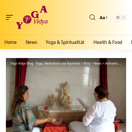
Aa
Größenänderun
Home
News
Yoga & Spiritualität
Health & Food
Yoga Vidya Blog - Yoga, Meditation und Ayurveda
>
Blog
>
News
>
Ashrams
>
Bad Me