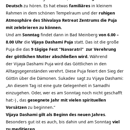
Deutsch
zu hören. Es hat etwas
familiäres
in kleinem
Rahmen in dem schönen Tempelraum und der
ruhigen
Atmosphäre des Shivalaya Retreat Zentrums die Puja
mit zelebrieren zu können.
Und am
Sonntag
findet dann in Bad Meinberg
von 6.00 –
8.00 Uhr
die
Vijaya Dashami Puja
statt. Das ist die große
Puja die das
9 tägige Fest “Navaratri“ zur Verehrung
der göttlichen Mutter abschließen wird.
Während
der Vijaya Dashami Puja wird das Göttlichen in den
Alltagsgegenständen verehrt. Diese Puja feiert den Sieg der
Göttin über die Dämonen.
Sukadev
sagt zu Vijaya Dashami:
„An diesem Tag ist eine gute Gelegenheit in
Samadhi
einzugehen. Oder, wer es am Sonntag noch nicht geschafft
hat:-) , das
gesegnete Jahr mit vielen spirituellen
Vorsätzen
zu beginnen.“
Vijaya Dashami gilt als Beginn des neuen Jahres
.
Besonders gut ist es auch, bis dahin und am Sonntag
viel
zu meditieren
.