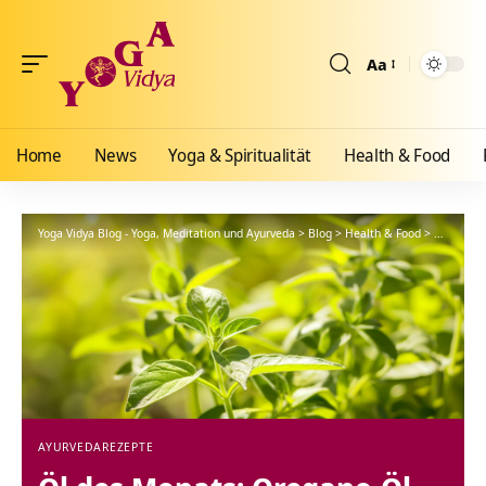
Aa
Größenänderun
Home
News
Yoga & Spiritualität
Health & Food
Yoga Vidya Blog - Yoga, Meditation und Ayurveda
>
Blog
>
Health & Food
>
Ayurveda
AYURVEDA
REZEPTE