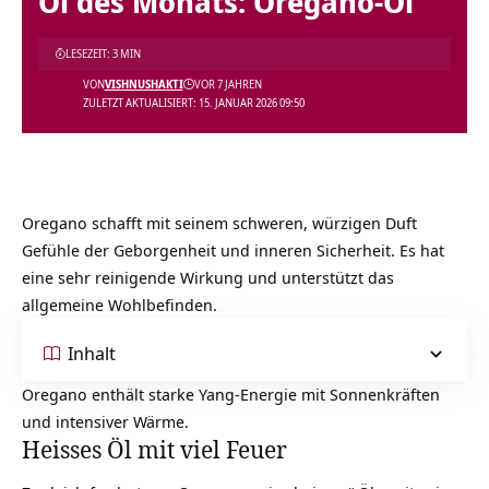
Öl des Monats: Oregano-Öl
LESEZEIT: 3 MIN
VON
VISHNUSHAKTI
VOR 7 JAHREN
ZULETZT AKTUALISIERT: 15. JANUAR 2026 09:50
Oregano schafft mit seinem schweren, würzigen Duft
Gefühle der Geborgenheit und inneren Sicherheit. Es hat
eine sehr reinigende Wirkung und unterstützt das
allgemeine Wohlbeﬁnden.
Inhalt
Oregano enthält starke Yang-Energie mit Sonnenkräften
und intensiver Wärme.
Heisses Öl mit viel Feuer