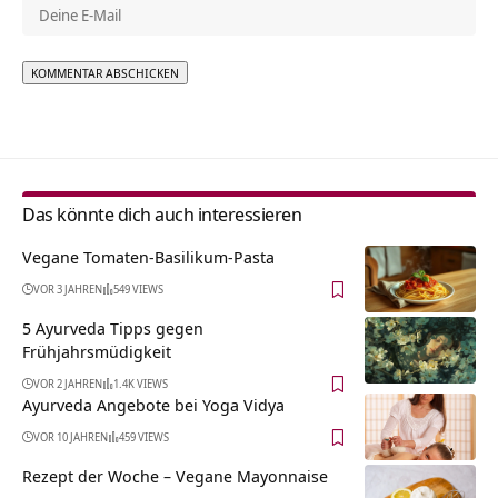
Alternative:
Das könnte dich auch interessieren
Vegane Tomaten-Basilikum-Pasta
VOR 3 JAHREN
549 VIEWS
5 Ayurveda Tipps gegen
Frühjahrsmüdigkeit
VOR 2 JAHREN
1.4K VIEWS
Ayurveda Angebote bei Yoga Vidya
VOR 10 JAHREN
459 VIEWS
Rezept der Woche – Vegane Mayonnaise