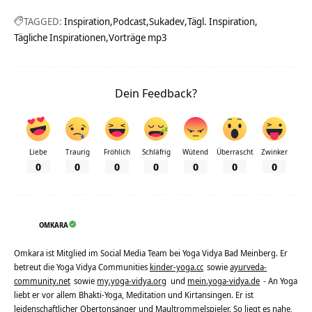
TAGGED:
Inspiration
Podcast
Sukadev
Tägl. Inspiration
Tägliche Inspirationen
Vorträge mp3
Dein Feedback?
Liebe
Traurig
Fröhlich
Schläfrig
Wütend
Überrascht
Zwinker
0
0
0
0
0
0
0
OMKARA
Omkara ist Mitglied im Social Media Team bei Yoga Vidya Bad Meinberg. Er
betreut die Yoga Vidya Communities
kinder-yoga.cc
sowie
ayurveda-
community.net
sowie
my.yoga-vidya.org
und
mein.yoga-vidya.de
- An Yoga
liebt er vor allem Bhakti-Yoga, Meditation und Kirtansingen. Er ist
leidenschaftlicher Obertonsänger und Maultrommelspieler. So liegt es nahe,