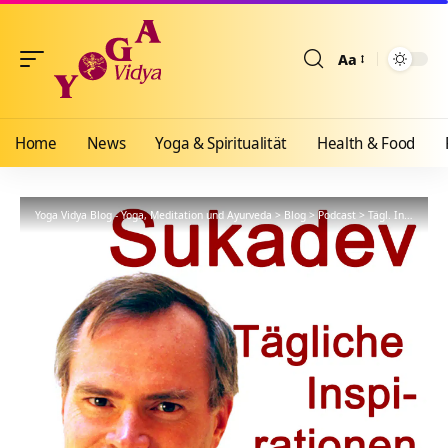
Aa
Größenänderun
Home
News
Yoga & Spiritualität
Health & Food
Yoga Vidya Blog - Yoga, Meditation und Ayurveda
>
Blog
>
Podcast
>
Tägl. Inspiration