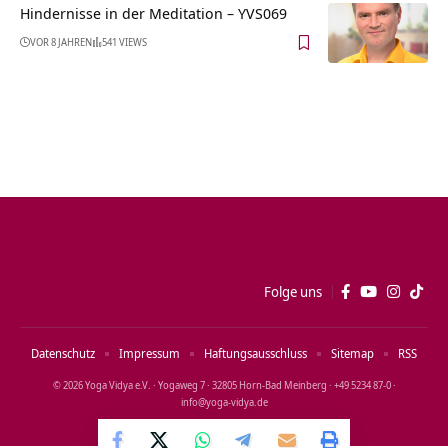
Hindernisse in der Meditation – YVS069
VOR 8 JAHREN
541 VIEWS
Folge uns
Datenschutz
Impressum
Haftungsausschluss
Sitemap
RSS
© 2026 Yoga Vidya e.V. · Yogaweg 7 · 32805 Horn‑Bad Meinberg · +49 5234 87‑0 ·
info@yoga‑vidya.de