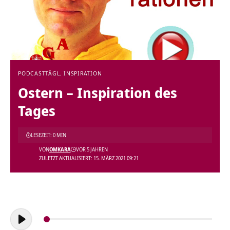
PODCAST
TÄGL. INSPIRATION
Ostern – Inspiration des
Tages
LESEZEIT: 0 MIN
VON
OMKARA
VOR 5 JAHREN
ZULETZT AKTUALISIERT: 15. MÄRZ 2021 09:21
Audio-
Player