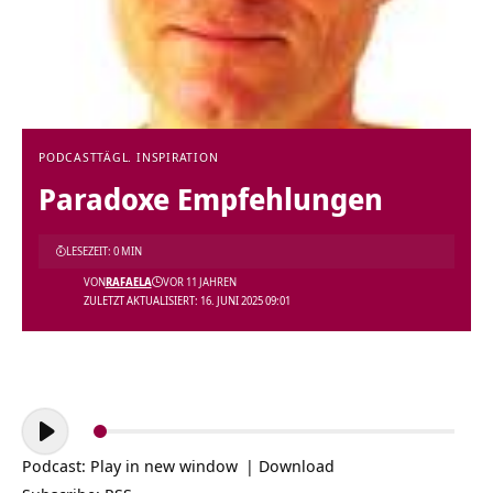
PODCAST
TÄGL. INSPIRATION
Paradoxe Empfehlungen
LESEZEIT: 0 MIN
VON
RAFAELA
VOR 11 JAHREN
ZULETZT AKTUALISIERT: 16. JUNI 2025 09:01
Audio-
Player
Podcast:
Play in new window
|
Download