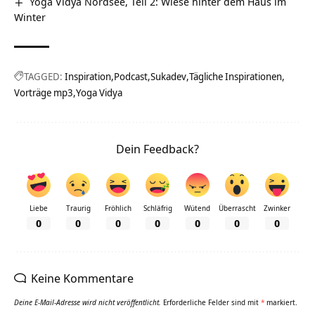
Yoga Vidya Nordsee, Teil 2: Wiese hinter dem Haus im
Winter
TAGGED:
Inspiration
Podcast
Sukadev
Tägliche Inspirationen
Vorträge mp3
Yoga Vidya
Dein Feedback?
Liebe
Traurig
Fröhlich
Schläfrig
Wütend
Überrascht
Zwinker
0
0
0
0
0
0
0
Keine Kommentare
Deine E-Mail-Adresse wird nicht veröffentlicht.
Erforderliche Felder sind mit
*
markiert.