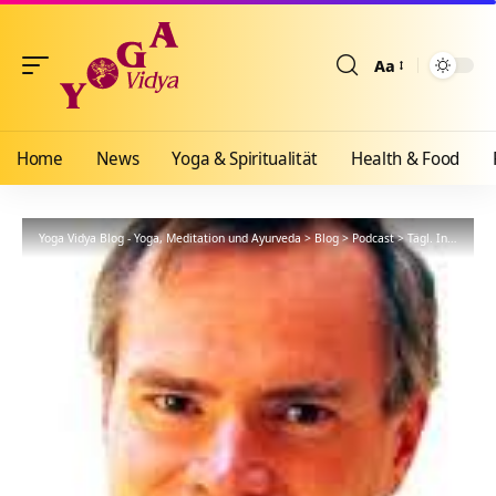
Aa
Größenänderun
Home
News
Yoga & Spiritualität
Health & Food
Yoga Vidya Blog - Yoga, Meditation und Ayurveda
>
Blog
>
Podcast
>
Tägl. Inspiration