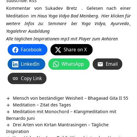
Subscribe:
RSS
Kommentar von
Sukadev Bretz
. Gelesen nach einer
Meditation
im
Haus Yoga Vidya Bad Meinberg.
Hier klicken für
weitere Infos zu:
Seminare
bei Yoga Vidya,
Ayurveda
,
Yogalehrer Ausbildung
Alle täglichen Inspirationen mp3 mit Player zum Anhören
Facebook
Share on X
LinkedIn
WhatsApp
Email
Copy Link
Mensch von beständiger Weisheit – Bhagavad Gita II 55
Meditation – Zitat des Tages
Meditation mit Monochord – Klangmeditation mit
Bernardo Juni
Drei Arten von Kirtan Mantrasingen – Tägliche
Inspiration