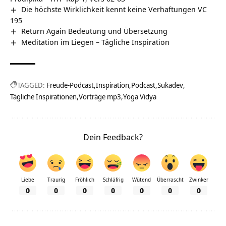
Die höchste Wirklichkeit kennt keine Verhaftungen VC
195
Return Again Bedeutung und Übersetzung
Meditation im Liegen – Tägliche Inspiration
TAGGED:
Freude-Podcast
Inspiration
Podcast
Sukadev
Tägliche Inspirationen
Vorträge mp3
Yoga Vidya
Dein Feedback?
Liebe
Traurig
Fröhlich
Schläfrig
Wütend
Überrascht
Zwinker
0
0
0
0
0
0
0