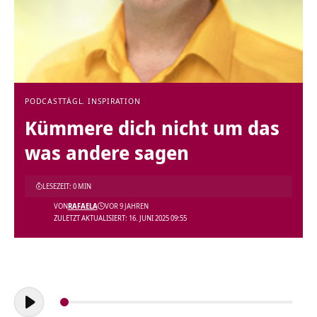
PODCAST
TÄGL. INSPIRATION
Kümmere dich nicht um das
was andere sagen
LESEZEIT: 0 MIN
VON
RAFAELA
VOR 9 JAHREN
ZULETZT AKTUALISIERT: 16. JUNI 2025 09:55
Audio-
Player