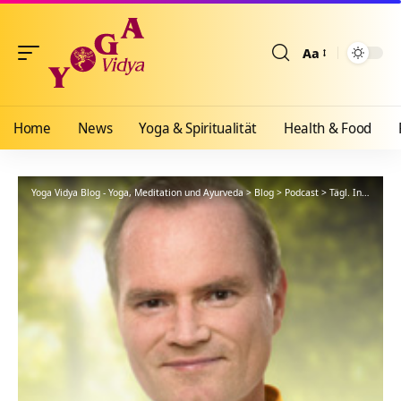
Aa
Größenänderun
Home
News
Yoga & Spiritualität
Health & Food
Yoga Vidya Blog - Yoga, Meditation und Ayurveda
>
Blog
>
Podcast
>
Tägl. Inspiration