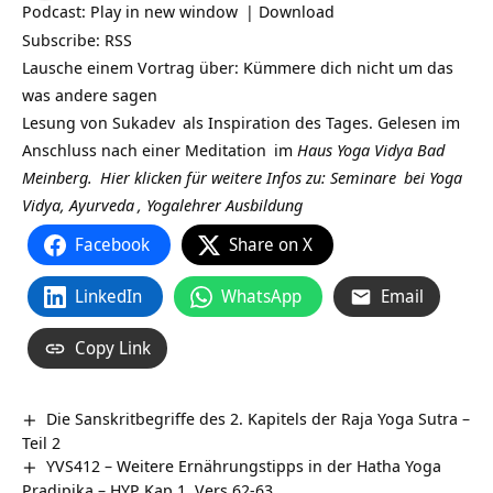
Podcast:
Play in new window
|
Download
Subscribe:
RSS
Lausche einem Vortrag über: Kümmere dich nicht um das
was andere sagen
Lesung von
Sukadev
als Inspiration des Tages. Gelesen im
Anschluss nach einer
Meditation
im
Haus Yoga Vidya Bad
Meinberg.
Hier klicken für weitere Infos zu:
Seminare
bei
Yoga
Vidya,
Ayurveda
,
Yogalehrer Ausbildung
Facebook
Share on X
LinkedIn
WhatsApp
Email
Copy Link
Die Sanskritbegriffe des 2. Kapitels der Raja Yoga Sutra –
Teil 2
YVS412 – Weitere Ernährungstipps in der Hatha Yoga
Pradipika – HYP Kap 1, Vers 62-63