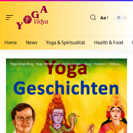
Aa
Größenänderun
Home
News
Yoga & Spiritualität
Health & Food
Yoga Vidya Blog - Yoga, Meditation und Ayurveda
>
Blog
>
Podcast
>
Podcast Kanal: Yoga Geschichten Podcast