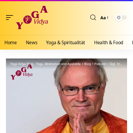
Aa
Größenänderun
Home
News
Yoga & Spiritualität
Health & Food
Yoga Vidya Blog - Yoga, Meditation und Ayurveda
>
Blog
>
Podcast
>
Tägl. Inspiration