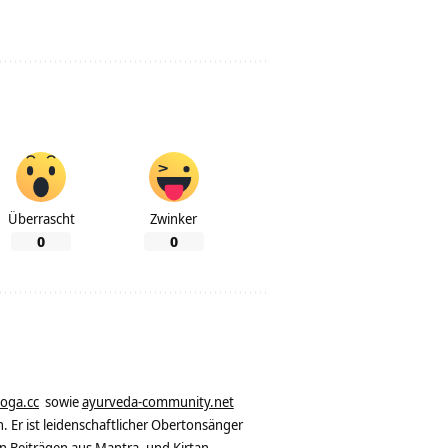
Überrascht
Zwinker
0
0
yoga.cc
sowie
ayurveda-community.net
. Er ist leidenschaftlicher Obertonsänger
n Beiträgen aus Mantra- und Kirtan