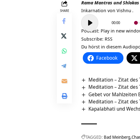
Rama Mantras und Shlokas 
Inkarnation von
Vishnu
.
SHARE
Audio-
00:00
Player
Podcast:
Play in new wind
Subscribe:
RSS
Du hörst in diesem Audio
Facebook
Meditation – Zitat des
Meditation – Zitat des
Gebet vor Mahlzeiten
Meditation – Zitat des
Kapalabhati und Wech
TAGGED:
Bad Meinberg
Cha