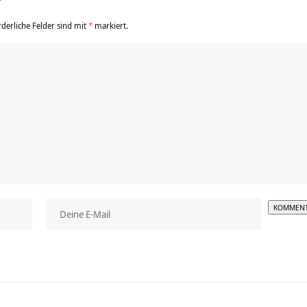
r
rderliche Felder sind mit
*
markiert.
Alterna