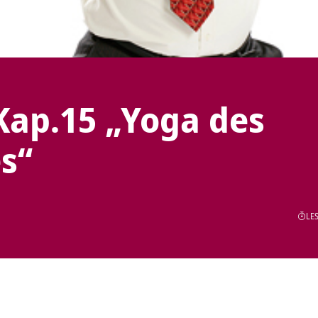
Kap.15 „Yoga des
s“
LES