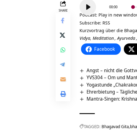
Audio-
00:00
Player
SHARE
Podcast:
Play in new wind
Subscribe:
RSS
Kurzvortrag über die
Bhaga
Vidya,
Meditation
,
Ayurveda
Facebook
Angst – nicht die Gottv
YVS304 – Om und Mant
Yogastunde „Chakrakon
Ehrerbietung – Tägliche
Mantra-Singen: Krishn
TAGGED:
Bhagavad Gita
bha