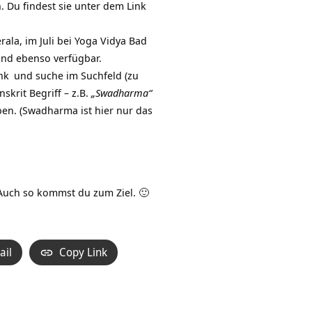
. Du findest sie unter dem Link
la, im Juli bei
Yoga Vidya Bad
ind ebenso verfügbar.
nk
und suche im Suchfeld (zu
krit Begriff – z.B.
„Swadharma“
en. (Swadharma ist hier nur das
Auch so kommst du zum Ziel. 🙂
ail
Copy Link