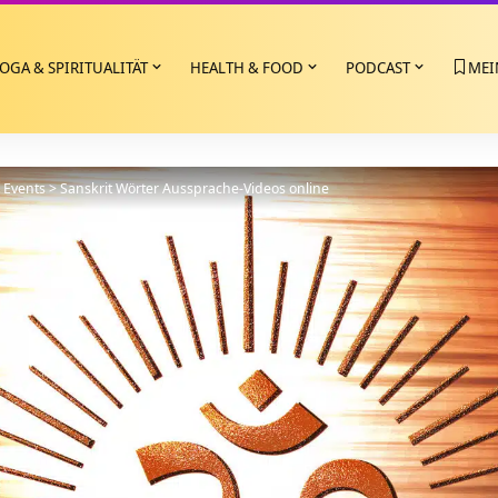
OGA & SPIRITUALITÄT
HEALTH & FOOD
PODCAST
MEI
>
Events
>
Sanskrit Wörter Aussprache-Videos online