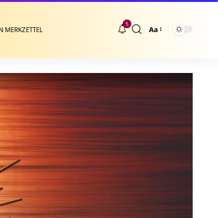
5
Aa
N MERKZETTEL
Größenänderung