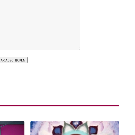
tive: