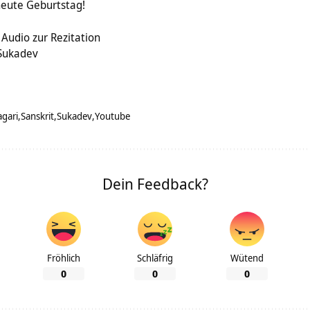
eute Geburtstag!
udio zur Rezitation
Sukadev
gari
Sanskrit
Sukadev
Youtube
Dein Feedback?
Fröhlich
Schläfrig
Wütend
0
0
0