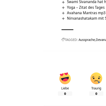
Swami Sivananda hat h
Yoga – Zitat des Tages
Avahana Mantras mp3 A
Nirvanashatakam mit 
TAGGED:
Aussprache
Devana
Liebe
Traurig
0
0