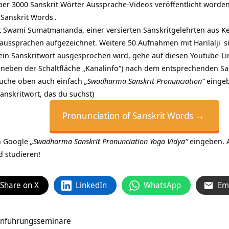
ber 3000 Sanskrit Wörter Aussprache-Videos veröffentlicht worden
 Sanskrit Words
.
Swami Sumatmananda, einer versierten Sanskritgelehrten aus Kera
taussprachen aufgezeichnet. Weitere 50 Aufnahmen mit
Harilalji
s
 ein Sanskritwort ausgesprochen wird, gehe auf diesen
Youtube-Li
eben der Schaltfläche „Kanalinfo“) nach dem entsprechenden Sans
Suche oben auch einfach
„Swadharma Sanskrit Pronunciation“
eingeb
Sanskritwort, das du suchst)
Pronunciation of Sanskrit Words →
n Google
„Swadharma Sanskrit Pronunciation Yoga Vidya“
eingeben. 
 studieren!
Share on X
LinkedIn
WhatsApp
Em
inführungsseminare