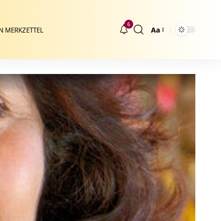
6
Aa
N MERKZETTEL
Größenänderung