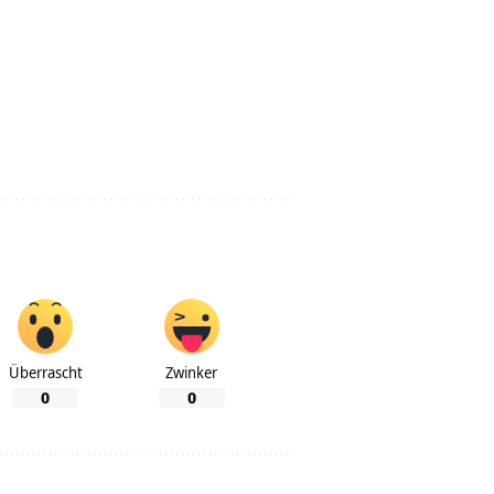
Überrascht
Zwinker
0
0