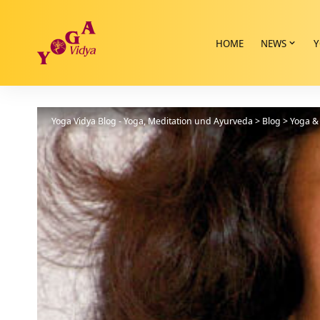
HOME
NEWS
Y
Yoga Vidya Blog - Yoga, Meditation und Ayurveda
>
Blog
>
Yoga & 