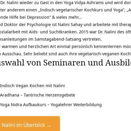
Dr. Nalini wieder zu Gast in den Yoga Vidya Ashrams und wird do
nter anderem einen „Indisch-vegetarischer Kochkurs und Yoga“, „
ende Hilfe bei Depression“ & vieles mehr…
nd Doktor der Psychologie ist Nalini Sahay und arbeitete mit the
ialarbeit mit Aids- und Suchtkranken. 2015 war Dr. Nalini des öft
nsanleitungen im Samstagabend-Satsang vertreten.
er warmen und herzlichen Art einmal persönlich kennenlernen möc
 Ausschau. Sehr beliebt sind auch ihre vegetarisch-veganen Koch
uswahl von Seminaren und Ausbil
Indisch Vegan Kochen mit Nalini
Aradhana – Tantrische Herzensgebete
Yoga Nidra Aufbaukurs – Yogalehrer Weiterbildung
. Nalini im Überblick →