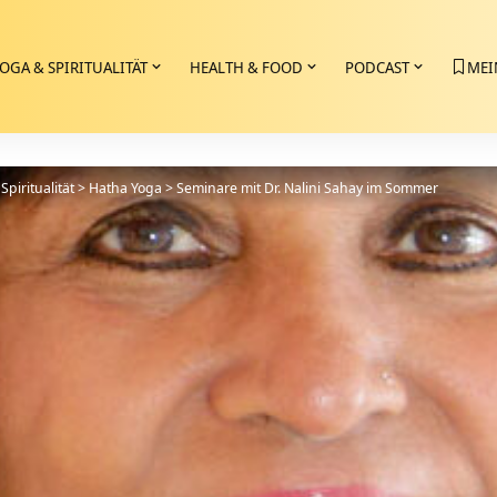
OGA & SPIRITUALITÄT
HEALTH & FOOD
PODCAST
MEI
Spiritualität
>
Hatha Yoga
>
Seminare mit Dr. Nalini Sahay im Sommer