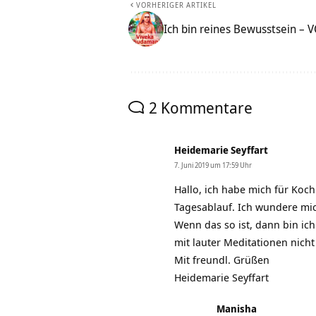
VORHERIGER ARTIKEL
Ich bin reines Bewusstsein – 
2 Kommentare
Heidemarie Seyffart
7. Juni 2019 um 17:59 Uhr
Hallo, ich habe mich für Koc
Tagesablauf. Ich wundere mic
Wenn das so ist, dann bin ic
mit lauter Meditationen nich
Mit freundl. Grüßen
Heidemarie Seyffart
Manisha