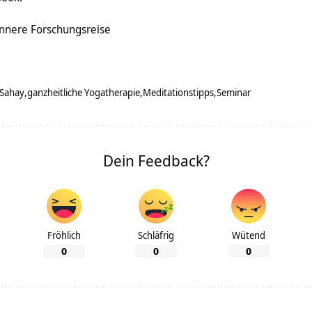
innere Forschungsreise
i Sahay
ganzheitliche Yogatherapie
Meditationstipps
Seminar
Dein Feedback?
Fröhlich
Schläfrig
Wütend
0
0
0