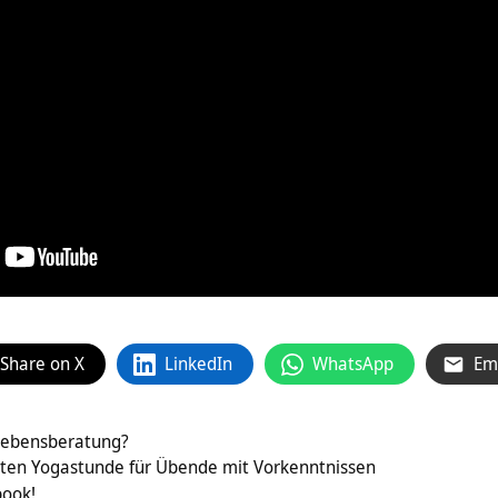
Share on X
LinkedIn
WhatsApp
Em
e Lebensberatung?
ten Yogastunde für Übende mit Vorkenntnissen
book!