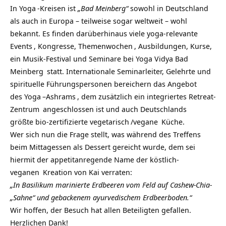
In
Yoga
-Kreisen ist
„Bad Meinberg“
sowohl in Deutschland
als auch in Europa – teilweise sogar weltweit – wohl
bekannt. Es finden darüberhinaus viele yoga-relevante
Events
, Kongresse,
Themenwochen
, Ausbildungen, Kurse,
ein Musik-Festival und Seminare bei
Yoga Vidya Bad
Meinberg
statt. Internationale Seminarleiter, Gelehrte und
spirituelle Führungspersonen bereichern das Angebot
des
Yoga
–
Ashrams
, dem zusätzlich ein
integriertes Retreat-
Zentrum
angeschlossen ist und auch Deutschlands
größte bio-zertifizierte
vegetarisch
/
vegane
Küche.
Wer sich nun die Frage stellt, was während des Treffens
beim Mittagessen als Dessert gereicht wurde, dem sei
hiermit der appetitanregende Name der köstlich-
veganen
Kreation von Kai verraten:
„In Basilikum marinierte Erdbeeren vom Feld auf Cashew-Chia-
„Sahne“ und gebackenem ayurvedischem Erdbeerboden.“
Wir hoffen, der Besuch hat allen Beteiligten gefallen.
Herzlichen Dank!