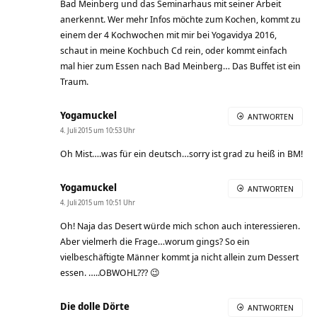
Bad Meinberg und das Seminarhaus mit seiner Arbeit
anerkennt. Wer mehr Infos möchte zum Kochen, kommt zu
einem der 4 Kochwochen mit mir bei Yogavidya 2016,
schaut in meine Kochbuch Cd rein, oder kommt einfach
mal hier zum Essen nach Bad Meinberg… Das Buffet ist ein
Traum.
Yogamuckel
ANTWORTEN
4. Juli 2015 um 10:53 Uhr
Oh Mist….was für ein deutsch…sorry ist grad zu heiß in BM!
Yogamuckel
ANTWORTEN
4. Juli 2015 um 10:51 Uhr
Oh! Naja das Desert würde mich schon auch interessieren.
Aber vielmerh die Frage…worum gings? So ein
vielbeschäftigte Männer kommt ja nicht allein zum Dessert
essen. …..OBWOHL??? 😉
Die dolle Dörte
ANTWORTEN