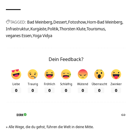
TAGGED:
Bad Meinberg
Dessert
Fotoshow
Horn-Bad Meinberg
Infrastruktur
Kurgäste
Politik
Thorsten Klute
Tourismus
veganes Essen
Yoga Vidya
Dein Feedback?
Liebe
Traurig
Fröhlich
Schläfrig
Wütend
Überrascht
Zwinker
0
0
0
0
0
0
0
DIRK
» Alle Wege, die du gehst, führen die Welt in deine Mitte.