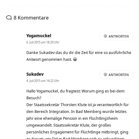
8 Kommentare
Yogamuckel
ANTWORTEN
6. Juli 2015 um 18:20 Uhr
Danke Sukadev das du dir die Zeit für eine so ausführliche
Antwort genommen hast. 😀
Sukadev
ANTWORTEN
4. Juli 2015 um 14:22 Uhr
Hallo Yogamuckel, du fragtest: Worum ging es bei dem
Besuch?
Der Staatssekretär Thorsten Klute ist ja verantwortlich für
den Bereich Integration. In Bad Meinberg wurde letztes
Jahr eine ehemalige Pension in ein Flüchtlingsheim
umgewandelt. Staatssekretär Klute, der großes
persönliches Engagement für Flüchtlinge mitbringt, ging
es darum, vor Ort in Bad Meinberg sich zu erkundigen,