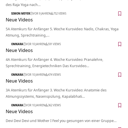
des Raja Yoga nach…
SIMON MEYER
VOR 9 JAHREN
752 VIEWS
Neue Videos
5A Atemkurs für Anfänger 5. Woche Kursvideo: Nadis, Chakras, Yoga
Atmung, Sprechtraining,…
OMKARA
VOR 10 JAHREN
591 VIEWS
Neue Videos
4A Atemkurs für Anfänger 4. Woche Kursvideo: Pranalehre,
Sprechtraining, Energietechniken Das Kursvideo…
OMKARA
VOR 10 JAHREN
474 VIEWS
Neue Videos
3A Atemkurs für Anfänger 3. Woche Kursvideo: Anatomie des
Atmungssystems, Nasenspülung, Kapalabhati…
OMKARA
VOR 10 JAHREN
362 VIEWS
Neue Videos
Devi Devi Devi und Mother I Feel you gesungen von einer Gruppe…