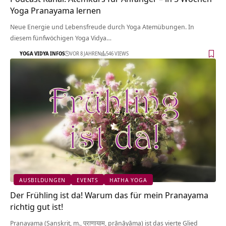
Yoga Pranayama lernen
Neue Energie und Lebensfreude durch Yoga Atemübungen. In
diesem fünfwöchigen Yoga Vidya…
YOGA VIDYA INFOS
VOR 8 JAHREN
546 VIEWS
AUSBILDUNGEN
EVENTS
HATHA YOGA
Der Frühling ist da! Warum das für mein Pranayama
richtig gut ist!
Pranayama (Sanskrit, m., प्राणायाम, prāṇāyāma) ist das vierte Glied