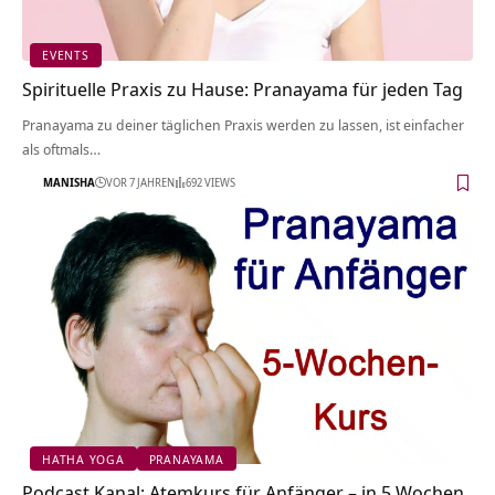
EVENTS
Spirituelle Praxis zu Hause: Pranayama für jeden Tag
Pranayama zu deiner täglichen Praxis werden zu lassen, ist einfacher
als oftmals…
MANISHA
VOR 7 JAHREN
692 VIEWS
HATHA YOGA
PRANAYAMA
Podcast Kanal: Atemkurs für Anfänger – in 5 Wochen