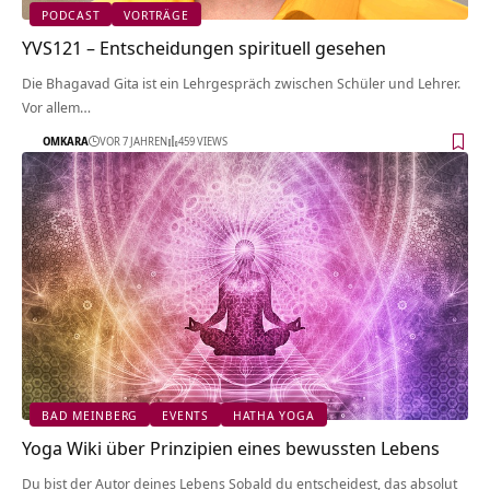
PODCAST
VORTRÄGE
YVS121 – Entscheidungen spirituell gesehen
Die Bhagavad Gita ist ein Lehrgespräch zwischen Schüler und Lehrer.
Vor allem…
OMKARA
VOR 7 JAHREN
459 VIEWS
BAD MEINBERG
EVENTS
HATHA YOGA
Yoga Wiki über Prinzipien eines bewussten Lebens
Du bist der Autor deines Lebens Sobald du entscheidest, das absolut