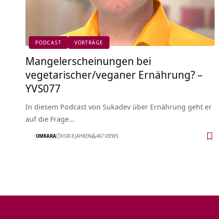
PODCAST
VORTRÄGE
Mangelerscheinungen bei
vegetarischer/veganer Ernährung? –
YVS077
In diesem Podcast von Sukadev über Ernährung geht er
auf die Frage…
OMKARA
VOR 8 JAHREN
467 VIEWS