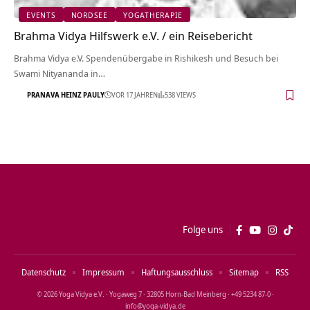
EVENTS
NORDSEE
YOGATHERAPIE
Brahma Vidya Hilfswerk e.V. / ein Reisebericht
Brahma Vidya e.V. Spendenübergabe in Rishikesh und Besuch bei
Swami Nityananda in…
PRANAVA HEINZ PAULY
VOR 17 JAHREN
538 VIEWS
Folge uns
Datenschutz
Impressum
Haftungsausschluss
Sitemap
RSS
© 2026 Yoga Vidya e.V. · Yogaweg 7 · 32805 Horn‑Bad Meinberg · +49 5234 87‑0 ·
info@yoga‑vidya.de