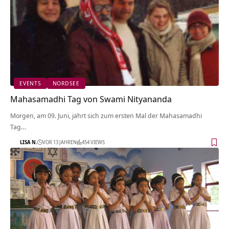
EVENTS
NORDSEE
Mahasamadhi Tag von Swami Nityananda
Morgen, am 09. Juni, jährt sich zum ersten Mal der Mahasamadhi
Tag…
LISA N.
VOR 13 JAHREN
454 VIEWS