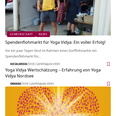
GEMEINSCHAFT
NEWS
Spendenflohmarkt für Yoga Vidya: Ein voller Erfolg!
Vor ein paar Tagen fand im Rahmen eines Dorfflohmarkts ein
Spendenflohmarkt für…
SOCIALMEDIA
VOR 2 JAHREN
654 VIEWS
Yoga Vidya Wertschätzung – Erfahrung von Yoga
Vidya Nordsee
OMKARA
VOR 2 JAHREN
666 VIEWS