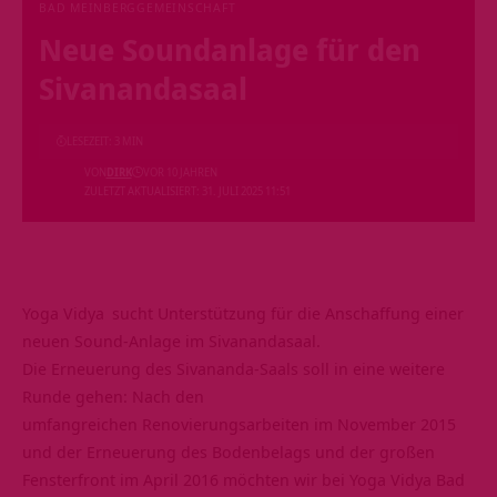
BAD MEINBERG
GEMEINSCHAFT
Neue Soundanlage für den
Sivanandasaal
LESEZEIT: 3 MIN
VON
DIRK
VOR 10 JAHREN
ZULETZT AKTUALISIERT: 31. JULI 2025 11:51
Yoga Vidya
sucht Unterstützung für die Anschaffung einer
neuen Sound-Anlage im Sivanandasaal.
Die Erneuerung des Sivananda-Saals soll in eine weitere
Runde gehen: Nach den
umfangreichen Renovierungsarbeiten im November 2015
und der Erneuerung des Bodenbelags und der großen
Fensterfront im April 2016 möchten wir bei
Yoga Vidya Bad