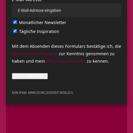
des 20. Jahrhunderts, in dessen Tradition wir bei
Yoga Vidya
lehren, lernen und leben.
Eine neue Soundanlage im Sivanandasaal würde zukünftig
Monatlicher Newsletter
eine bessere, harmonischere und raumfüllendere
Tonübertragung in dem großen Saal ermöglichen.
Tägliche Inspiration
Om Shanti
Live-Aufnahme aus dem Sivananda-Saal bei
Yoga Vidya
Mit dem Absenden dieses Formulars bestätige ich, die
Bad Meinberg
:
Datenschutzerklärung
zur Kenntnis genommen zu
haben und mein
Widerspruchsrecht
zu kennen.
KEIN SPAM, ABMELDUNG JEDERZEIT MÖGLICH.