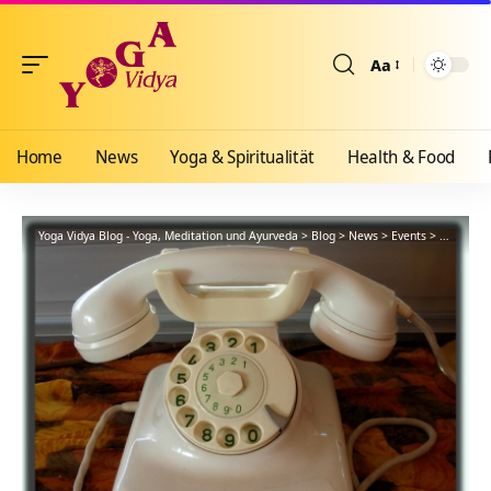
Aa
Größenänderun
Home
News
Yoga & Spiritualität
Health & Food
Yoga Vidya Blog - Yoga, Meditation und Ayurveda
>
Blog
>
News
>
Events
>
Telefon-Y