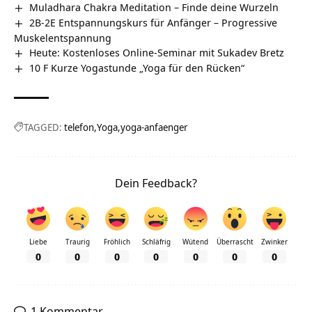
Muladhara Chakra Meditation – Finde deine Wurzeln
2B-2E Entspannungskurs für Anfänger – Progressive
Muskelentspannung
Heute: Kostenloses Online-Seminar mit Sukadev Bretz
10 F Kurze Yogastunde „Yoga für den Rücken“
TAGGED:
telefon
Yoga
yoga-anfaenger
Dein Feedback?
Liebe
Traurig
Fröhlich
Schläfrig
Wütend
Überrascht
Zwinker
0
0
0
0
0
0
0
1 Kommentar