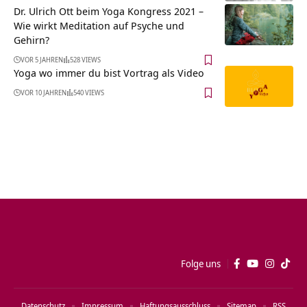
Dr. Ulrich Ott beim Yoga Kongress 2021 –
Wie wirkt Meditation auf Psyche und
Gehirn?
VOR 5 JAHREN
528 VIEWS
Yoga wo immer du bist Vortrag als Video
VOR 10 JAHREN
540 VIEWS
Folge uns
Datenschutz
Impressum
Haftungsausschluss
Sitemap
RSS