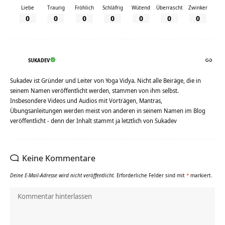
Liebe
Traurig
Fröhlich
Schläfrig
Wütend
Überrascht
Zwinker
0
0
0
0
0
0
0
SUKADEV
Sukadev ist Gründer und Leiter von Yoga Vidya. Nicht alle Beiräge, die in
seinem Namen veröffentlicht werden, stammen von ihm selbst.
Insbesondere Videos und Audios mit Vorträgen, Mantras,
Übungsanleitungen werden meist von anderen in seinem Namen im Blog
veröffentlicht - denn der Inhalt stammt ja letztlich von Sukadev
Keine Kommentare
Deine E-Mail-Adresse wird nicht veröffentlicht.
Erforderliche Felder sind mit
*
markiert.