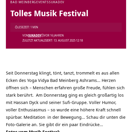
BAD MEINBERG
EVENTS
SUKADEV
Tolles Musik Festival
LESEZEIT: 1 MIN
VON
SUKADEV
VOR 16 JAHREN
ZULETZT AKTUALISIERT: 13. AUGUST 2025 12:18
Seit Donnerstag klingt, tönt, tanzt, trommelt es aus allen
Ecken des Yoga Vidya Bad Meinberg Ashrams… Herzen
öffnen sich – Menschen erfahren große Freude, fühlen sich
stark berührt. Am Donnerstag ging es gleich großartig los
mit Hassan Dyck und seiner Sufi-Gruppe. Voller Humor,
voller Enthusiasmus – so wurde eine höhere Kraft schnell
spürbar.
Meditation
in der Bewegung… Schau dir unten die
Foto-Galerie an. Sie gibt dir ein paar Eindrücke…
Fotos vom Musik Festival: